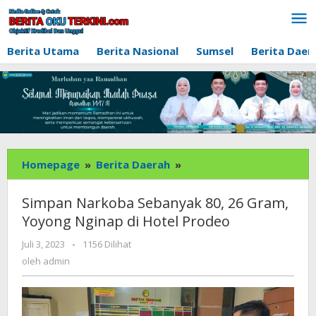
Lewati
ke
konten
Berita Utama
Berita Nasional
Sumsel
Berita Daer
Simpan
Homepage
»
Berita Daerah
»
Narkoba
Sebanyak
Simpan Narkoba Sebanyak 80, 26 Gram,
80,
Yoyong Nginap di Hotel Prodeo
26
Gram,
oleh
Juli 3, 2023
-
1156 Dilihat
admin
Yoyong
oleh
admin
Nginap
di
Hotel