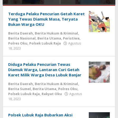
Berita
Daerah
Terduga Pelaku Pencurian Getah Karet
,
Berita
Yang Tewas Diamuk Masa, Teryata
Hukum
Bukan Warga OKU
&
Berita Daerah
,
Berita Hukum & Kriminal
,
Kriminal
,
Berita Nasional
,
Berita Utama
,
Peristiwa
,
Berita
Polres Oku
,
Polsek Lubuk Raja
Agustus
OKU
,
oleh
18, 2023
Berita
admin
Polda
sumsel
,
Berita
Diduga Pelaku Pencurian Tewas
Sumel
,
Diamuk Warga, Lantaran Curi Getah
Berita
Karet Milik Warga Desa Lubuk Banjar
Utama
,
Polres
Berita Daerah
,
Berita Hukum & Kriminal
,
Oku
,
Berita Sumel
,
Berita Utama
,
Polres Oku
,
Polsek
Polsek Lubuk Raja
,
Rakyat Oku
Agustus
Lubuk
oleh
18, 2023
admin
Raja
,
Rakyat
Oku
Polsek Lubuk Raja Bubarkan Aksi