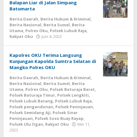
Balapan Liar di Jalan Simpang
September
Batumarta
11,
2024
Berita Daerah
,
Berita Hukum & Kriminal
,
oleh
Berita Nasional
,
Berita Sumel
,
Berita
admin
Utama
,
Polres Oku
,
Polsek Lubuk Raja
,
oleh
Rakyat Oku
Juni 4, 2023
admin
Kapolres OKU Terima Langsung
Kunjungan Kapolda Sumtra Selatan di
Mangko Polres OKU
Berita Daerah
,
Berita Hukum & Kriminal
,
Berita Nasional
,
Berita Sumel
,
Berita
Utama
,
Polres Oku
,
Polsek Baturaja Barat
,
Polsek Baturaja Timur
,
Polsek Lengkiti
,
Polsek Lubuk Batang
,
Polsek Lubuk Raja
,
Polsek pengandonan
,
Polsek Peninjauan
,
Polsek Semidang Aji
,
Polsek Sinar
Peninjauan
,
Polsek Soso Buay Rayap
,
Polsek Ulu Ogan
,
Rakyat Oku
Mei 11,
oleh
2023
admin