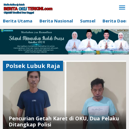
Lewati
ke
konten
Berita Utama
Berita Nasional
Sumsel
Berita Daer
Polsek Lubuk Raja
Pencurian Getah Karet di OKU, Dua Pelaku
Ditangkap Polisi