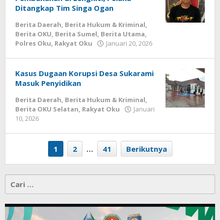
Ditangkap Tim Singa Ogan
Berita Daerah
,
Berita Hukum & Kriminal
,
Berita OKU
,
Berita Sumel
,
Berita Utama
,
oleh
Polres Oku
,
Rakyat Oku
Januari 20, 2026
admin
Kasus Dugaan Korupsi Desa Sukarami
Masuk Penyidikan
Berita Daerah
,
Berita Hukum & Kriminal
,
Berita OKU Selatan
,
Rakyat Oku
Januari
oleh
10, 2026
admin
1
2
…
41
Berikutnya
Cari
untuk: