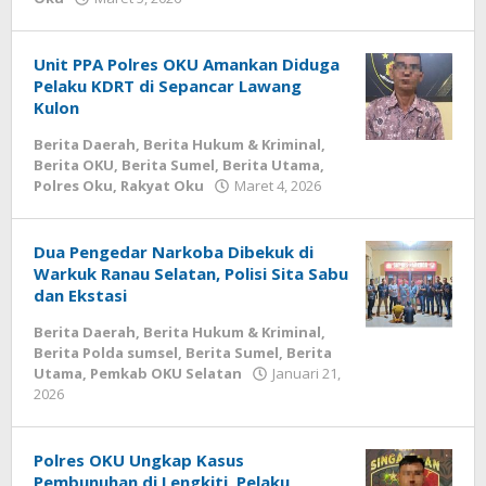
admin
Unit PPA Polres OKU Amankan Diduga
Pelaku KDRT di Sepancar Lawang
Kulon
Berita Daerah
,
Berita Hukum & Kriminal
,
Berita OKU
,
Berita Sumel
,
Berita Utama
,
oleh
Polres Oku
,
Rakyat Oku
Maret 4, 2026
admin
Dua Pengedar Narkoba Dibekuk di
Warkuk Ranau Selatan, Polisi Sita Sabu
dan Ekstasi
Berita Daerah
,
Berita Hukum & Kriminal
,
Berita Polda sumsel
,
Berita Sumel
,
Berita
Utama
,
Pemkab OKU Selatan
Januari 21,
oleh
2026
admin
Polres OKU Ungkap Kasus
Pembunuhan di Lengkiti, Pelaku