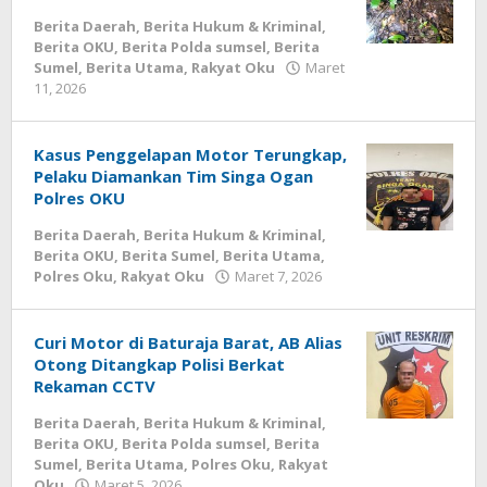
Berita Daerah
,
Berita Hukum & Kriminal
,
Berita OKU
,
Berita Polda sumsel
,
Berita
Sumel
,
Berita Utama
,
Rakyat Oku
Maret
oleh
11, 2026
admin
Kasus Penggelapan Motor Terungkap,
Pelaku Diamankan Tim Singa Ogan
Polres OKU
Berita Daerah
,
Berita Hukum & Kriminal
,
Berita OKU
,
Berita Sumel
,
Berita Utama
,
oleh
Polres Oku
,
Rakyat Oku
Maret 7, 2026
admin
Curi Motor di Baturaja Barat, AB Alias
Otong Ditangkap Polisi Berkat
Rekaman CCTV
Berita Daerah
,
Berita Hukum & Kriminal
,
Berita OKU
,
Berita Polda sumsel
,
Berita
Sumel
,
Berita Utama
,
Polres Oku
,
Rakyat
oleh
Oku
Maret 5, 2026