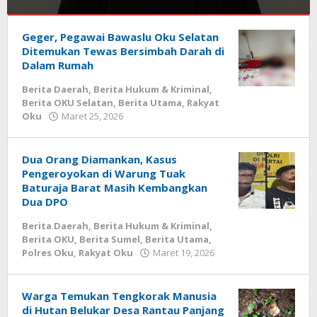
Berita
Daerah
Geger, Pegawai Bawaslu Oku Selatan
,
Berita
Ditemukan Tewas Bersimbah Darah di
Hukum
Dalam Rumah
&
Berita Daerah
,
Berita Hukum & Kriminal
,
Kriminal
,
Berita OKU Selatan
,
Berita Utama
,
Rakyat
Berita
oleh
Oku
Maret 25, 2026
OKU
admin
Selatan
,
Berita
Sumel
,
Dua Orang Diamankan, Kasus
Berita
Pengeroyokan di Warung Tuak
Utama
Baturaja Barat Masih Kembangkan
Dua DPO
April
23,
Berita Daerah
,
Berita Hukum & Kriminal
,
2026
Berita OKU
,
Berita Sumel
,
Berita Utama
,
oleh
oleh
Polres Oku
,
Rakyat Oku
Maret 19, 2026
admin
admin
Warga Temukan Tengkorak Manusia
di Hutan Belukar Desa Rantau Panjang