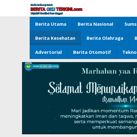
Lewati
ke
konten
Berita Utama
Berita Nasional
Sums
Berita Kesehatan
Berita Olahraga
B
Advertorial
Berita Otomotif
Tekno