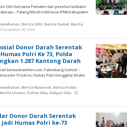
ten OKU bersama Pemateri dan peserta Fasilitator
Baturaja – Palang Merah Indonesia (PMI) Kabupaten
 Kesehatan
,
Berita OKU
,
Berita Sumel
,
Berita
oleh
Desember 20, 2024
admin
Sosial Donor Darah Serentak
umas Polri Ke 73, Polda
ngkan 1.287 Kantong Darah
rah beritaokuterkini.com, Palembang Sumsel –
nnya ke-73 kali ini, Humas Polri menggelar bhakti
 Kesehatan
,
Berita Nasional
,
Berita Polda
Berita Utama
,
Polres Oku
,
Rakyat Oku
n
lar Donor Darah Serentak
 Jadi Humas Polri ke-73