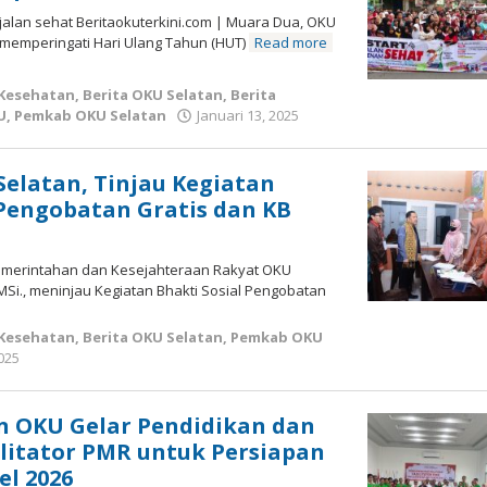
 jalan sehat Beritaokuterkini.com | Muara Dua, OKU
 memperingati Hari Ulang Tahun (HUT)
Read more
 Kesehatan
,
Berita OKU Selatan
,
Berita
oleh
U
,
Pemkab OKU Selatan
Januari 13, 2025
admin
Selatan, Tinjau Kegiatan
 Pengobatan Gratis dan KB
 Pemerintahan dan Kesejahteraan Rakyat OKU
 MSi., meninjau Kegiatan Bhakti Sosial Pengobatan
 Kesehatan
,
Berita OKU Selatan
,
Pemkab OKU
oleh
2025
admin
n OKU Gelar Pendidikan dan
ilitator PMR untuk Persiapan
l 2026