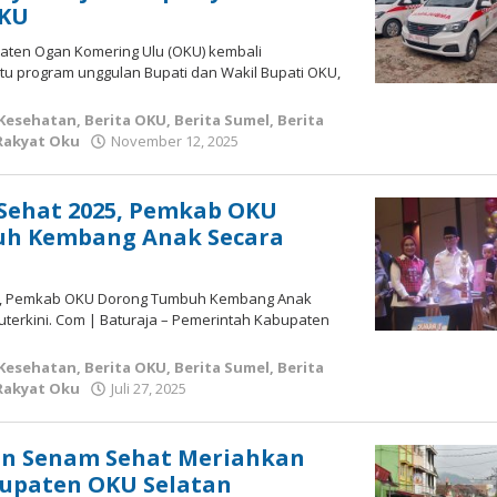
OKU
paten Ogan Komering Ulu (OKU) kembali
tu program unggulan Bupati dan Wakil Bupati OKU,
 Kesehatan
,
Berita OKU
,
Berita Sumel
,
Berita
oleh
Rakyat Oku
November 12, 2025
admin
Sehat 2025, Pemkab OKU
h Kembang Anak Secara
25, Pemkab OKU Dorong Tumbuh Kembang Anak
uterkini. Com | Baturaja – Pemerintah Kabupaten
 Kesehatan
,
Berita OKU
,
Berita Sumel
,
Berita
oleh
Rakyat Oku
Juli 27, 2025
admin
dan Senam Sehat Meriahkan
bupaten OKU Selatan