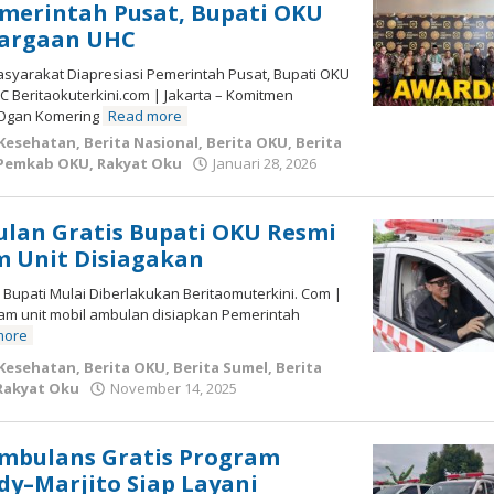
emerintah Pusat, Bupati OKU
argaan UHC
yarakat Diapresiasi Pemerintah Pusat, Bupati OKU
 Beritaokuterkini.com | Jakarta – Komitmen
 Ogan Komering
Read more
 Kesehatan
,
Berita Nasional
,
Berita OKU
,
Berita
oleh
Pemkab OKU
,
Rakyat Oku
Januari 28, 2026
admin
lan Gratis Bupati OKU Resmi
m Unit Disiagakan
Bupati Mulai Diberlakukan Beritaomuterkini. Com |
am unit mobil ambulan disiapkan Pemerintah
more
 Kesehatan
,
Berita OKU
,
Berita Sumel
,
Berita
oleh
Rakyat Oku
November 14, 2025
admin
Ambulans Gratis Program
y–Marjito Siap Layani