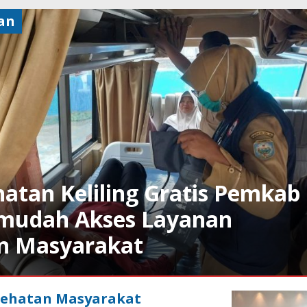
an
atan Keliling Gratis Pemkab
mudah Akses Layanan
n Masyarakat
ehatan Masyarakat