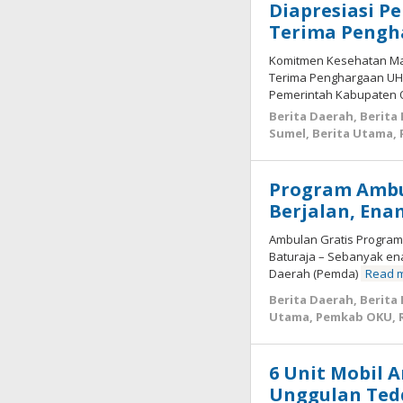
Berita
Diapresiasi P
Kesehatan
,
Terima Pengh
Berita
OKU
,
Komitmen Kesehatan Mas
Berita
Terima Penghargaan UHC
Sumel
,
Pemerintah Kabupaten
Berita
Berita Daerah
,
Berita
Utama
,
Sumel
,
Berita Utama
,
Rakyat
Oku
Program Ambu
Februari
Berjalan, Ena
25,
2026
Ambulan Gratis Program 
oleh
Baturaja – Sebanyak en
admin
Daerah (Pemda)
Read 
Berita Daerah
,
Berita
Utama
,
Pemkab OKU
,
6 Unit Mobil 
Unggulan Tedd