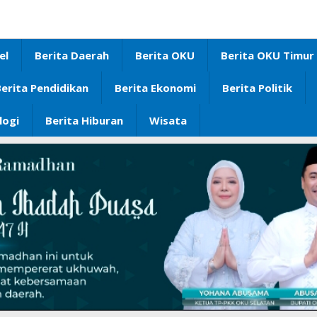
el
Berita Daerah
Berita OKU
Berita OKU Timur
erita Pendidikan
Berita Ekonomi
Berita Politik
logi
Berita Hiburan
Wisata