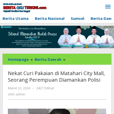
Lewati
ke
konten
Berita Utama
Berita Nasional
Sumsel
Berita Daer
Nekat
Homepage
»
Berita Daerah
»
Curi
Pakaian
Nekat Curi Pakaian di Matahari City Mall,
di
Seorang Perempuan Diamankan Polisi
Matahari
City
oleh
Maret 22, 2024
-
2421 Dilihat
admin
Mall,
oleh
admin
Seorang
Perempuan
Diamankan