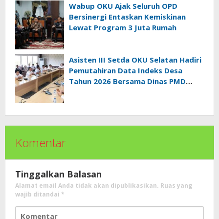
Wabup OKU Ajak Seluruh OPD
Bersinergi Entaskan Kemiskinan
Lewat Program 3 Juta Rumah
Asisten III Setda OKU Selatan Hadiri
Pemutahiran Data Indeks Desa
Tahun 2026 Bersama Dinas PMD
Provinsi Sumatra Selatan
Komentar
Tinggalkan Balasan
Alamat email Anda tidak akan dipublikasikan.
Ruas yang
wajib ditandai
*