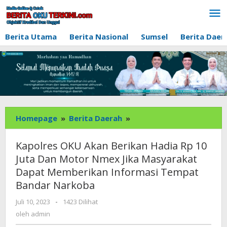
Lewati
ke
konten
Berita Utama
Berita Nasional
Sumsel
Berita Daer
Kapolres
Homepage
»
Berita Daerah
»
OKU
Akan
Kapolres OKU Akan Berikan Hadia Rp 10
Berikan
Juta Dan Motor Nmex Jika Masyarakat
Hadia
Dapat Memberikan Informasi Tempat
Rp
Bandar Narkoba
10
Juta
oleh
Juli 10, 2023
-
1423 Dilihat
Dan
admin
oleh
admin
Motor