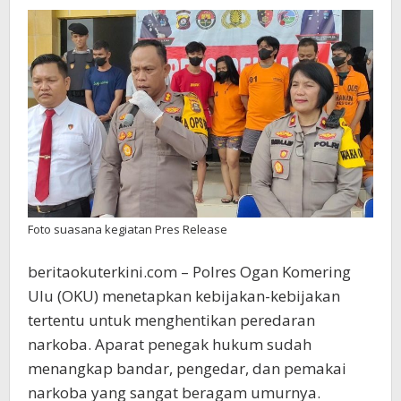
Nmex
Jika
Masyarakat
Dapat
Memberikan
Informasi
Tempat
Bandar
Narkoba
Foto suasana kegiatan Pres Release
beritaokuterkini.com – Polres Ogan Komering
Ulu (OKU) menetapkan kebijakan-kebijakan
tertentu untuk menghentikan peredaran
narkoba. Aparat penegak hukum sudah
menangkap bandar, pengedar, dan pemakai
narkoba yang sangat beragam umurnya.