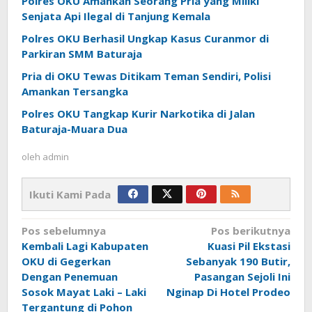
Polres OKU Amankan Seorang Pria yang Miliki
Senjata Api Ilegal di Tanjung Kemala
Polres OKU Berhasil Ungkap Kasus Curanmor di
Parkiran SMM Baturaja
Pria di OKU Tewas Ditikam Teman Sendiri, Polisi
Amankan Tersangka
Polres OKU Tangkap Kurir Narkotika di Jalan
Baturaja-Muara Dua
oleh
admin
Ikuti Kami Pada
Navigasi
Pos sebelumnya
Pos berikutnya
pos
Kembali Lagi Kabupaten
Kuasi Pil Ekstasi
OKU di Gegerkan
Sebanyak 190 Butir,
Dengan Penemuan
Pasangan Sejoli Ini
Sosok Mayat Laki – Laki
Nginap Di Hotel Prodeo
Tergantung di Pohon