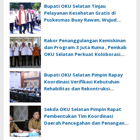
Bupati OKU Selatan Tinjau
Pelayanan Kesehatan Gratis di
Puskesmas Buay Rawan, Wujud
Nyata Kepedulian Pemerintah
Kepada Masyarakat
Rakor Penanggulangan Kemiskinan
dan Program 3 Juta Ruma , Pemkab
OKU Selatan Perkuat Koloborasi
Dengan Pemrov Sumsel
Bupati OKU Selatan Pimpin Rapay
Koordinasi Verifikasi Kebutuhan
Rehabilitas dan Rekontruksi
Pascabencana Bersama BNPB
Sekda OKU Selatan Pimpin Rapat
Pembentukan Tim Koordinasi
Daerah Pencegahan dan Penanganan
Anak Tidak Sekolah