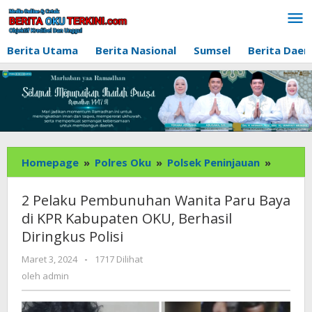
Lewati
ke
konten
Berita Utama
Berita Nasional
Sumsel
Berita Daer
2
Homepage
»
Polres Oku
»
Polsek Peninjauan
»
Pelaku
Pembu
2 Pelaku Pembunuhan Wanita Paru Baya
Wanita
di KPR Kabupaten OKU, Berhasil
Paru
Diringkus Polisi
Baya
di
oleh
Maret 3, 2024
-
1717 Dilihat
KPR
admin
oleh
admin
Kabupa
OKU,