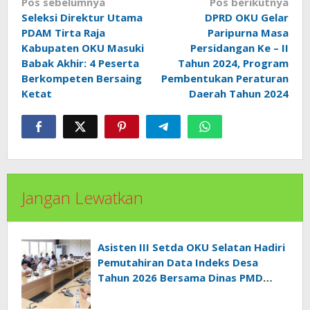
Navigasi
Pos sebelumnya
Pos berikutnya
pos
Seleksi Direktur Utama
DPRD OKU Gelar
PDAM Tirta Raja
Paripurna Masa
Kabupaten OKU Masuki
Persidangan Ke – II
Babak Akhir: 4 Peserta
Tahun 2024, Program
Berkompeten Bersaing
Pembentukan Peraturan
Ketat
Daerah Tahun 2024
Jangan Lewatkan
Asisten III Setda OKU Selatan Hadiri
Pemutahiran Data Indeks Desa
Tahun 2026 Bersama Dinas PMD
Provinsi Sumatra Selatan