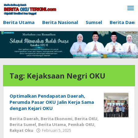
Lewati
ke
konten
Berita Utama
Berita Nasional
Sumsel
Berita Daer
Tag:
Kejaksaan Negri OKU
Optimalkan Pendapatan Daerah,
Perumda Pasar OKU Jalin Kerja Sama
dengan Kejari OKU
Berita Daerah
,
Berita Ekonomi
,
Berita OKU
,
Berita Sumel
,
Berita Utama
,
Pemkab OKU
,
oleh
Rakyat Oku
Februari 5, 2025
admin