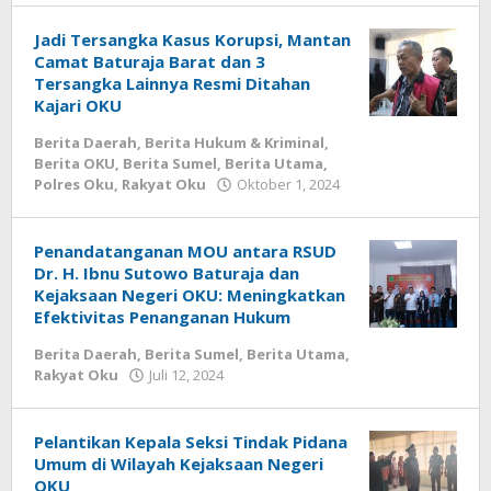
Jadi Tersangka Kasus Korupsi, Mantan
Camat Baturaja Barat dan 3
Tersangka Lainnya Resmi Ditahan
Kajari OKU
Berita Daerah
,
Berita Hukum & Kriminal
,
Berita OKU
,
Berita Sumel
,
Berita Utama
,
oleh
Polres Oku
,
Rakyat Oku
Oktober 1, 2024
admin
Penandatanganan MOU antara RSUD
Dr. H. Ibnu Sutowo Baturaja dan
Kejaksaan Negeri OKU: Meningkatkan
Efektivitas Penanganan Hukum
Berita Daerah
,
Berita Sumel
,
Berita Utama
,
oleh
Rakyat Oku
Juli 12, 2024
admin
Pelantikan Kepala Seksi Tindak Pidana
Umum di Wilayah Kejaksaan Negeri
OKU