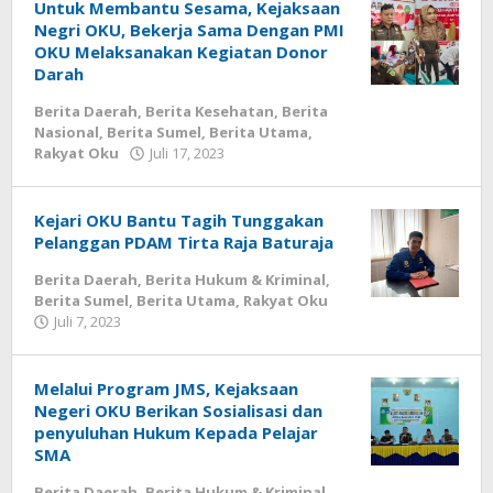
Untuk Membantu Sesama, Kejaksaan
Negri OKU, Bekerja Sama Dengan PMI
OKU Melaksanakan Kegiatan Donor
Darah
Berita Daerah
,
Berita Kesehatan
,
Berita
Nasional
,
Berita Sumel
,
Berita Utama
,
oleh
Rakyat Oku
Juli 17, 2023
admin
Kejari OKU Bantu Tagih Tunggakan
Pelanggan PDAM Tirta Raja Baturaja
Berita Daerah
,
Berita Hukum & Kriminal
,
Berita Sumel
,
Berita Utama
,
Rakyat Oku
oleh
Juli 7, 2023
admin
Melalui Program JMS, Kejaksaan
Negeri OKU Berikan Sosialisasi dan
penyuluhan Hukum Kepada Pelajar
SMA
Berita Daerah
,
Berita Hukum & Kriminal
,