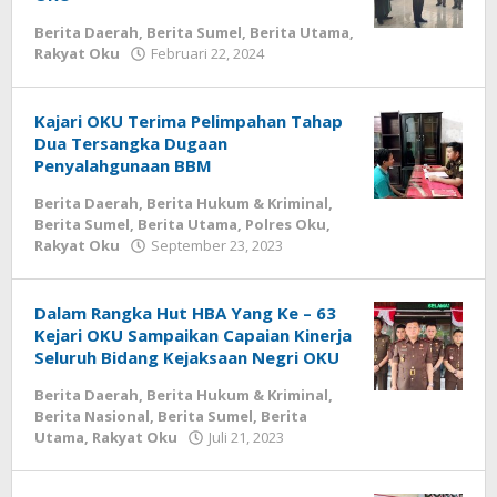
Berita Daerah
,
Berita Sumel
,
Berita Utama
,
oleh
Rakyat Oku
Februari 22, 2024
admin
Kajari OKU Terima Pelimpahan Tahap
Dua Tersangka Dugaan
Penyalahgunaan BBM
Berita Daerah
,
Berita Hukum & Kriminal
,
Berita Sumel
,
Berita Utama
,
Polres Oku
,
oleh
Rakyat Oku
September 23, 2023
admin
Dalam Rangka Hut HBA Yang Ke – 63
Kejari OKU Sampaikan Capaian Kinerja
Seluruh Bidang Kejaksaan Negri OKU
Berita Daerah
,
Berita Hukum & Kriminal
,
Berita Nasional
,
Berita Sumel
,
Berita
oleh
Utama
,
Rakyat Oku
Juli 21, 2023
admin