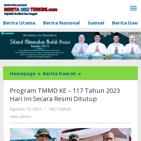
Lewati
ke
konten
Berita Utama
Berita Nasional
Sumsel
Berita Daer
Program
Homepage
»
Berita Daerah
»
TMMD
KE
Program TMMD KE – 117 Tahun 2023
-
Hari Ini Secara Resmi Ditutup
117
Tahun
oleh
Agustus 10, 2023
-
5627 Dilihat
admin
2023
oleh
admin
Hari
Ini
Secara