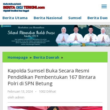
Lewati
ke
konten
Berita Utama
Berita Nasional
Sumsel
Berita Daer
Kapolda
Homepage
»
Berita Daerah
»
Sumsel
Buka
Kapolda Sumsel Buka Secara Resmi
Secara
Pendidikan Pembentukan 167 Bintara
Resmi
Polri di SPN Betung
Pendidikan
Pembentukan
oleh
Februari 13, 2024
-
1002 Dilihat
167
admin
oleh
admin
Bintara
Polri