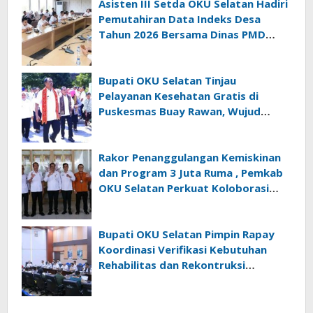
Asisten III Setda OKU Selatan Hadiri
Pemutahiran Data Indeks Desa
Tahun 2026 Bersama Dinas PMD
Provinsi Sumatra Selatan
Bupati OKU Selatan Tinjau
Pelayanan Kesehatan Gratis di
Puskesmas Buay Rawan, Wujud
Nyata Kepedulian Pemerintah
Kepada Masyarakat
Rakor Penanggulangan Kemiskinan
dan Program 3 Juta Ruma , Pemkab
OKU Selatan Perkuat Koloborasi
Dengan Pemrov Sumsel
Bupati OKU Selatan Pimpin Rapay
Koordinasi Verifikasi Kebutuhan
Rehabilitas dan Rekontruksi
Pascabencana Bersama BNPB