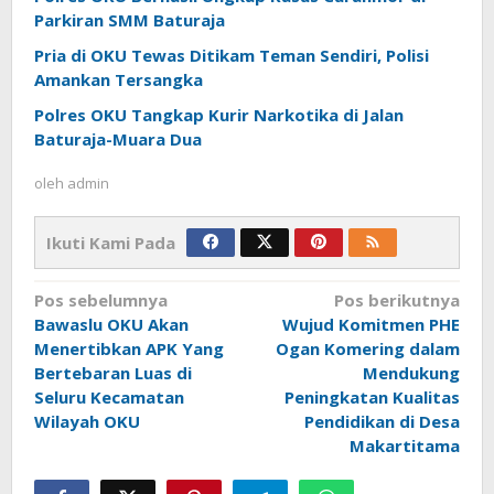
Parkiran SMM Baturaja
Pria di OKU Tewas Ditikam Teman Sendiri, Polisi
Amankan Tersangka
Polres OKU Tangkap Kurir Narkotika di Jalan
Baturaja-Muara Dua
oleh
admin
Ikuti Kami Pada
Navigasi
Pos sebelumnya
Pos berikutnya
pos
Bawaslu OKU Akan
Wujud Komitmen PHE
Menertibkan APK Yang
Ogan Komering dalam
Bertebaran Luas di
Mendukung
Seluru Kecamatan
Peningkatan Kualitas
Wilayah OKU
Pendidikan di Desa
Makartitama