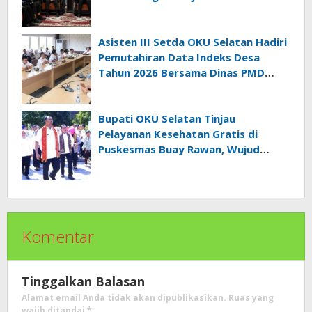
Asisten III Setda OKU Selatan Hadiri
Pemutahiran Data Indeks Desa
Tahun 2026 Bersama Dinas PMD
Provinsi Sumatra Selatan
Bupati OKU Selatan Tinjau
Pelayanan Kesehatan Gratis di
Puskesmas Buay Rawan, Wujud
Nyata Kepedulian Pemerintah
Kepada Masyarakat
Komentar
Tinggalkan Balasan
Alamat email Anda tidak akan dipublikasikan.
Ruas yang
wajib ditandai
*