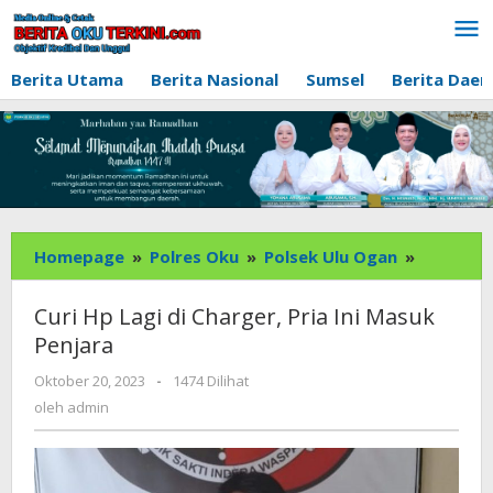
Lewati
ke
konten
Berita Utama
Berita Nasional
Sumsel
Berita Daer
Curi
Homepage
»
Polres Oku
»
Polsek Ulu Ogan
»
Hp
Lagi
Curi Hp Lagi di Charger, Pria Ini Masuk
di
Penjara
Charger,
Pria
oleh
Oktober 20, 2023
-
1474 Dilihat
admin
Ini
oleh
admin
Masuk
Penjara