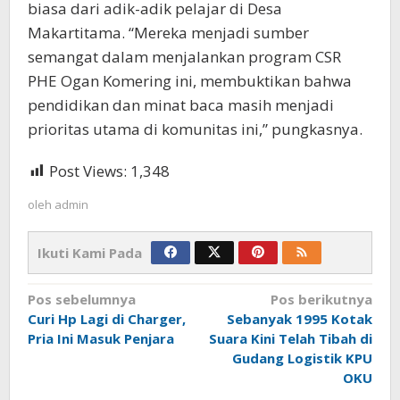
biasa dari adik-adik pelajar di Desa
Makartitama. “Mereka menjadi sumber
semangat dalam menjalankan program CSR
PHE Ogan Komering ini, membuktikan bahwa
pendidikan dan minat baca masih menjadi
prioritas utama di komunitas ini,” pungkasnya.
Post Views:
1,348
oleh
admin
Ikuti Kami Pada
Navigasi
Pos sebelumnya
Pos berikutnya
pos
Curi Hp Lagi di Charger,
Sebanyak 1995 Kotak
Pria Ini Masuk Penjara
Suara Kini Telah Tibah di
Gudang Logistik KPU
OKU