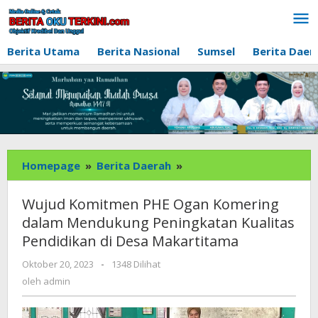
Lewati
ke
konten
Berita Utama
Berita Nasional
Sumsel
Berita Daer
Wujud
Homepage
»
Berita Daerah
»
Komitmen
PHE
Wujud Komitmen PHE Ogan Komering
Ogan
dalam Mendukung Peningkatan Kualitas
Komering
Pendidikan di Desa Makartitama
dalam
Mendukung
oleh
Oktober 20, 2023
-
1348 Dilihat
Peningkatan
admin
oleh
admin
Kualitas
Pendidikan