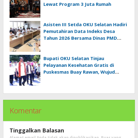
Lewat Program 3 Juta Rumah
Asisten III Setda OKU Selatan Hadiri
Pemutahiran Data Indeks Desa
Tahun 2026 Bersama Dinas PMD
Provinsi Sumatra Selatan
Bupati OKU Selatan Tinjau
Pelayanan Kesehatan Gratis di
Puskesmas Buay Rawan, Wujud
Nyata Kepedulian Pemerintah
Kepada Masyarakat
Komentar
Tinggalkan Balasan
Alamat email Anda tidak akan dipublikasikan.
Ruas yang