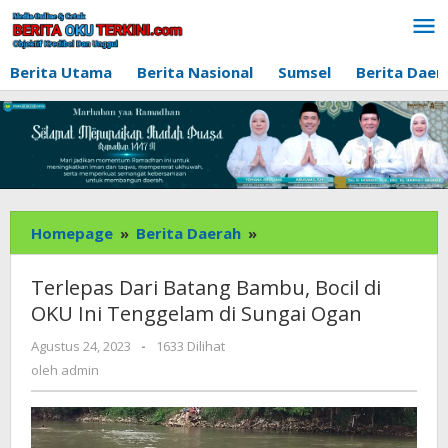
Lewati
ke
konten
Berita Utama
Berita Nasional
Sumsel
Berita Daer
Terlepas
Homepage
»
Berita Daerah
»
Dari
Batang
Terlepas Dari Batang Bambu, Bocil di
Bambu,
OKU Ini Tenggelam di Sungai Ogan
Bocil
di
oleh
Agustus 24, 2023
-
1633 Dilihat
admin
OKU
oleh
admin
Ini
Tenggelam
di