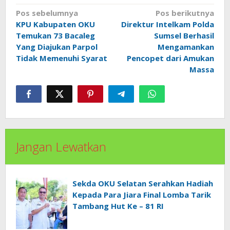
Navigasi
Pos sebelumnya
Pos berikutnya
pos
KPU Kabupaten OKU
Direktur Intelkam Polda
Temukan 73 Bacaleg
Sumsel Berhasil
Yang Diajukan Parpol
Mengamankan
Tidak Memenuhi Syarat
Pencopet dari Amukan
Massa
Jangan Lewatkan
Sekda OKU Selatan Serahkan Hadiah
Kepada Para Jiara Final Lomba Tarik
Tambang Hut Ke – 81 RI