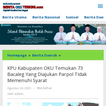
Lewati
ke
konten
Berita Utama
Berita Nasional
Sumsel
Berita Daer
KPU
Homepage
»
Berita Daerah
»
Kabupaten
OKU
KPU Kabupaten OKU Temukan 73
Temukan
Bacaleg Yang Diajukan Parpol Tidak
73
Memenuhi Syarat
Bacaleg
Yang
oleh
Agustus 24, 2023
-
894 Dilihat
Diajukan
admin
oleh
admin
Parpol
Tidak