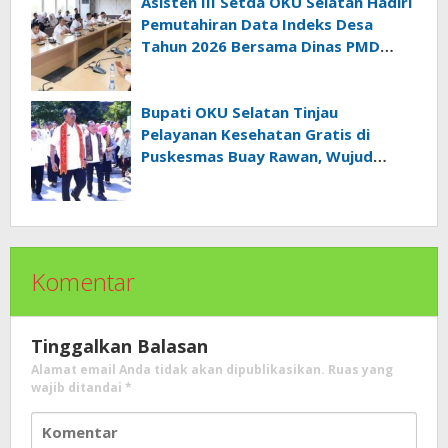
Asisten III Setda OKU Selatan Hadiri
Pemutahiran Data Indeks Desa
Tahun 2026 Bersama Dinas PMD
Provinsi Sumatra Selatan
Bupati OKU Selatan Tinjau
Pelayanan Kesehatan Gratis di
Puskesmas Buay Rawan, Wujud
Nyata Kepedulian Pemerintah
Kepada Masyarakat
Komentar
Tinggalkan Balasan
Alamat email Anda tidak akan dipublikasikan.
Ruas yang
wajib ditandai
*