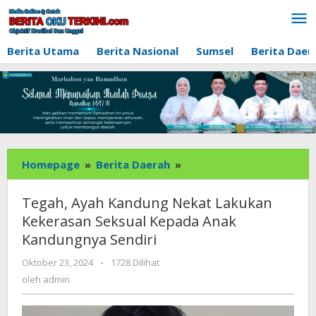
Lewati
ke
konten
Berita Utama
Berita Nasional
Sumsel
Berita Daer
Tegah,
Homepage
»
Berita Daerah
»
Ayah
Kandung
Tegah, Ayah Kandung Nekat Lakukan
Nekat
Kekerasan Seksual Kepada Anak
Lakukan
Kandungnya Sendiri
Kekerasan
Seksual
oleh
Oktober 23, 2024
-
1728 Dilihat
Kepada
admin
oleh
admin
Anak
Kandungnya