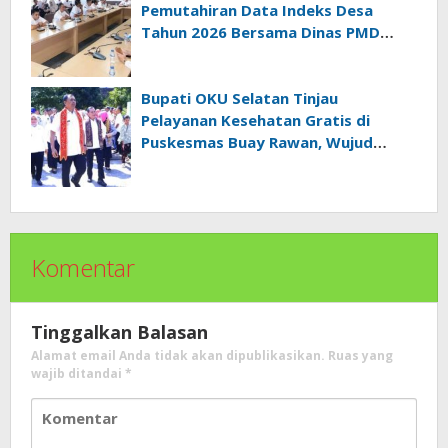
Pemutahiran Data Indeks Desa
Tahun 2026 Bersama Dinas PMD
Provinsi Sumatra Selatan
Bupati OKU Selatan Tinjau
Pelayanan Kesehatan Gratis di
Puskesmas Buay Rawan, Wujud
Nyata Kepedulian Pemerintah
Kepada Masyarakat
Komentar
Tinggalkan Balasan
Alamat email Anda tidak akan dipublikasikan.
Ruas yang
wajib ditandai
*