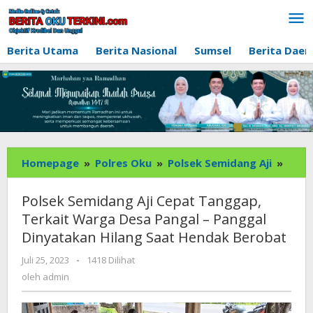
Lewati
ke
konten
Berita Utama
Berita Nasional
Sumsel
Berita Daer
Polse
Homepage
»
Polres Oku
»
Polsek Semidang Aji
»
Semi
Aji
Polsek Semidang Aji Cepat Tanggap,
Cepa
Terkait Warga Desa Pangal – Panggal
Tang
Dinyatakan Hilang Saat Hendak Berobat
Terka
Warg
oleh
Juli 25, 2023
-
1418 Dilihat
Desa
admin
oleh
admin
Pang
-