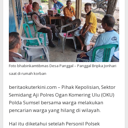
Pang
Diny
Hilan
Saat
Hend
Bero
Foto bhabinkamtibmas Desa Panggal – Panggal Bripka Jonhari
saat di rumah korban
beritaokuterkini.com – Pihak Kepolisian, Sektor
Semidang Aji Polres Ogan Komering Ulu (OKU)
Polda Sumsel bersama warga melakukan
pencarian warga yang hilang di wilayah.
Hal itu diketahui setelah Personil Polsek