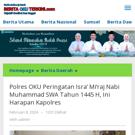
Lewati
ke
konten
Berita Utama
Berita Nasional
Sumsel
Berita Daer
Polres
Homepage
»
Berita Daerah
»
OKU
Peringatan
Polres OKU Peringatan Isra’ Mi’raj Nabi
Isra’
Muhammad SWA Tahun 1445 H, Ini
Mi’raj
Harapan Kapolres
Nabi
Muhammad
oleh
Februari 8, 2024
-
1201 Dilihat
SWA
admin
oleh
admin
Tahun
1445