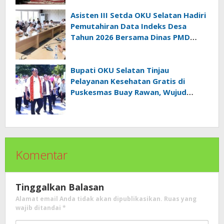
Asisten III Setda OKU Selatan Hadiri
Pemutahiran Data Indeks Desa
Tahun 2026 Bersama Dinas PMD
Provinsi Sumatra Selatan
Bupati OKU Selatan Tinjau
Pelayanan Kesehatan Gratis di
Puskesmas Buay Rawan, Wujud
Nyata Kepedulian Pemerintah
Kepada Masyarakat
Komentar
Tinggalkan Balasan
Alamat email Anda tidak akan dipublikasikan.
Ruas yang
wajib ditandai
*