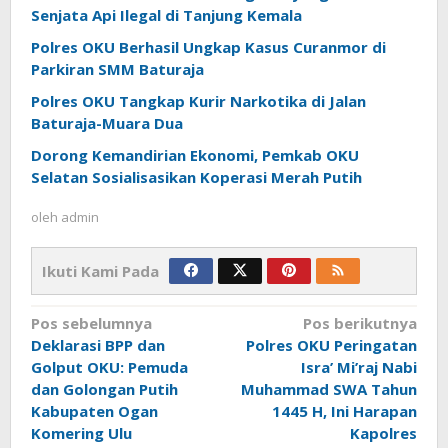
Senjata Api Ilegal di Tanjung Kemala
Polres OKU Berhasil Ungkap Kasus Curanmor di
Parkiran SMM Baturaja
Polres OKU Tangkap Kurir Narkotika di Jalan
Baturaja-Muara Dua
Dorong Kemandirian Ekonomi, Pemkab OKU
Selatan Sosialisasikan Koperasi Merah Putih
oleh
admin
Ikuti Kami Pada
Navigasi
Pos sebelumnya
Pos berikutnya
pos
Deklarasi BPP dan
Polres OKU Peringatan
Golput OKU: Pemuda
Isra’ Mi’raj Nabi
dan Golongan Putih
Muhammad SWA Tahun
Kabupaten Ogan
1445 H, Ini Harapan
Komering Ulu
Kapolres