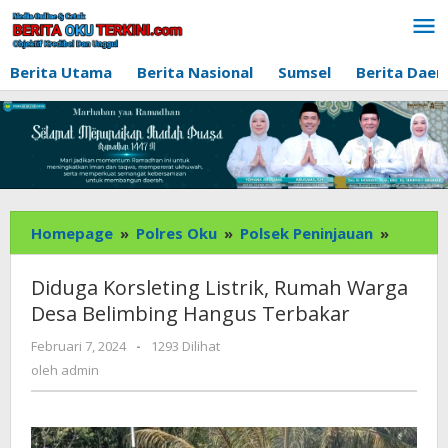
Lewati
ke
konten
Berita Utama
Berita Nasional
Sumsel
Berita Daer
Diduga
Homepage
»
Polres Oku
»
Polsek Peninjauan
»
Korslet
Listrik,
Diduga Korsleting Listrik, Rumah Warga
Rumah
Desa Belimbing Hangus Terbakar
Warga
Desa
oleh
Februari 7, 2024
-
1293 Dilihat
admin
Belimb
oleh
admin
Hangus
Terbak