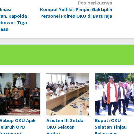
Pos berikutnya
inasi
Kompol Yulfikri Pimpin Gaktiplin
an, Kapolda
Personel Polres OKU di Baturaja
bowo : Tiga
laan
Wabup OKU Ajak
Asisten III Setda
Bupati OKU
Seluruh OPD
OKU Selatan
Selatan Tinjau
Bersinergi
Hadiri
Pelayanan