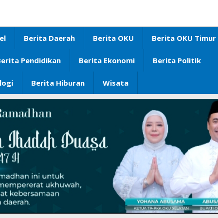
el
Berita Daerah
Berita OKU
Berita OKU Timur
erita Pendidikan
Berita Ekonomi
Berita Politik
logi
Berita Hiburan
Wisata