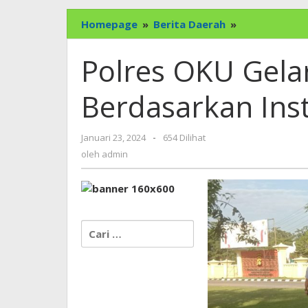
Polres
Homepage
»
Berita Daerah
»
OKU
Gelar
Polres OKU Gela
Razia
Knalpot
Berdasarkan Ins
Brong
Berdasarkan
Instruksi
oleh
Januari 23, 2024
-
654 Dilihat
Kapolda
admin
oleh
admin
Sumsel
Cari
untuk: