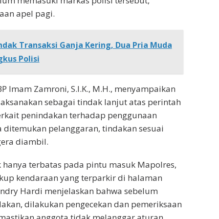
lum memasuki markas polisi tersebut,
an apel pagi.
dak Transaksi Ganja Kering, Dua Pria Muda
gkus Polisi
P Imam Zamroni, S.I.K., M.H., menyampaikan
laksanakan sebagai tindak lanjut atas perintah
erkait penindakan terhadap penggunaan
ka ditemukan pelanggaran, tindakan sesuai
era diambil.
 hanya terbatas pada pintu masuk Mapolres,
kup kendaraan yang terparkir di halaman
ndry Hardi menjelaskan bahwa sebelum
akan, dilakukan pengecekan dan pemeriksaan
mastikan anggota tidak melanggar aturan.