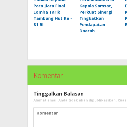
Para Jiara Final
Kepala Samsat,
Lomba Tarik
Perkuat Sinergi
Tambang Hut Ke –
Tingkatkan
81 RI
Pendapatan
Daerah
Komentar
Tinggalkan Balasan
Alamat email Anda tidak akan dipublikasikan.
Ruas