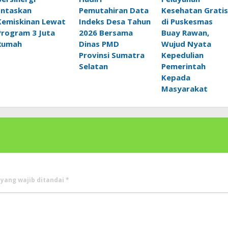
Entaskan
Pemutahiran Data
Kesehatan Gratis
Kemiskinan Lewat
Indeks Desa Tahun
di Puskesmas
Program 3 Juta
2026 Bersama
Buay Rawan,
Rumah
Dinas PMD
Wujud Nyata
Provinsi Sumatra
Kepedulian
Selatan
Pemerintah
Kepada
Masyarakat
 yang wajib ditandai
*