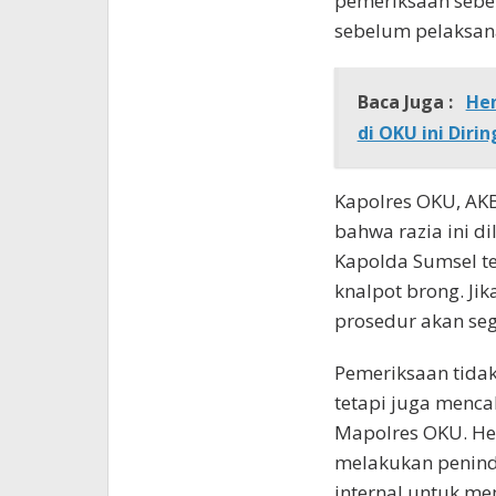
pemeriksaan sebe
sebelum pelaksana
Baca Juga :
Hen
di OKU ini Dirin
Kapolres OKU, AKB
bahwa razia ini di
Kapolda Sumsel t
knalpot brong. Ji
prosedur akan seg
Pemeriksaan tidak
tetapi juga menca
Mapolres OKU. He
melakukan penind
internal untuk me