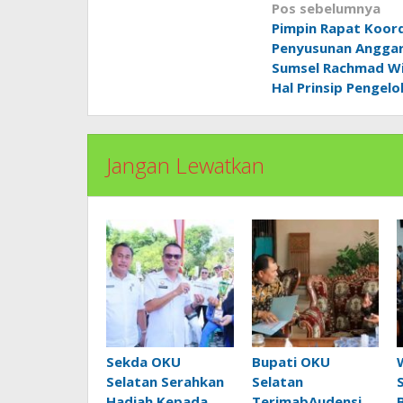
Navigasi
Pos sebelumnya
pos
Pimpin Rapat Koord
Penyusunan Anggar
Sumsel Rachmad Wi
Hal Prinsip Pengelo
Jangan Lewatkan
Sekda OKU
Bupati OKU
Selatan Serahkan
Selatan
Hadiah Kepada
TerimabAudensi