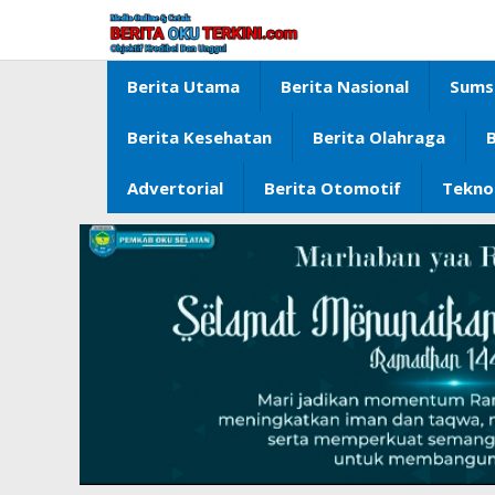
Lewati
ke
konten
Berita Utama
Berita Nasional
Sums
Berita Kesehatan
Berita Olahraga
B
Advertorial
Berita Otomotif
Tekno