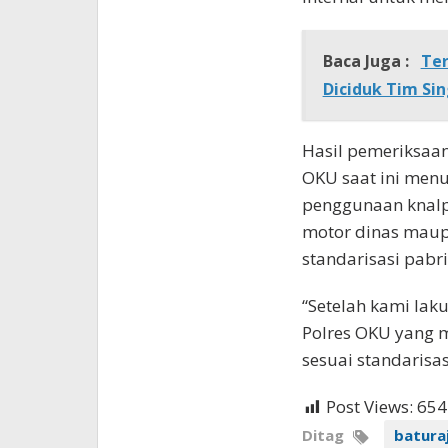
Baca Juga :
Ter
Diciduk Tim Si
Hasil pemeriksaan
OKU saat ini menu
penggunaan knalp
motor dinas maupu
standarisasi pabr
“Setelah kami lak
Polres OKU yang 
sesuai standarisas
Post Views:
654
Ditag
batura