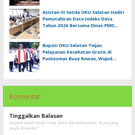
Asisten III Setda OKU Selatan Hadiri
Pemutahiran Data Indeks Desa
Tahun 2026 Bersama Dinas PMD
Provinsi Sumatra Selatan
Bupati OKU Selatan Tinjau
Pelayanan Kesehatan Gratis di
Puskesmas Buay Rawan, Wujud
Nyata Kepedulian Pemerintah
Kepada Masyarakat
Komentar
Tinggalkan Balasan
Alamat email Anda tidak akan dipublikasikan.
Ruas yang
wajib ditandai
*