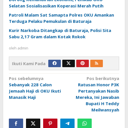
Selatan Sosialisasikan Koperasi Merah Putih
Patroli Malam Sat Samapta Polres OKU Amankan
Terduga Pelaku Pemukulan di Baturaja
Kurir Narkoba Ditangkap di Baturaja, Polisi Sita
Sabu 2,17 Gram dalam Kotak Rokok
oleh
admin
Ikuti Kami Pada
Navigasi
Pos sebelumnya
Pos berikutnya
pos
Sebanyak 228 Calon
Ratusan Honor P3K
Jemaah Haji di OKU Ikuti
Pertanyakan Nasib
Manasik Haji
Mereka, Ini Jawaban
Bupati H Teddy
Meilwansyah