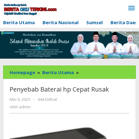
Lewati
ke
konten
Berita Utama
Berita Nasional
Sumsel
Berita Daer
Penyebab
Homepage
»
Berita Utama
»
Baterai
hp
Penyebab Baterai hp Cepat Rusak
Cepat
oleh
Rusak
Mei 9, 2023
-
644 Dilihat
admin
oleh
admin