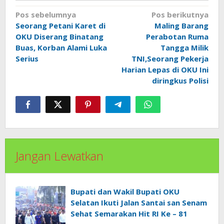
Navigasi
Pos sebelumnya
Pos berikutnya
pos
Seorang Petani Karet di
Maling Barang
OKU Diserang Binatang
Perabotan Ruma
Buas, Korban Alami Luka
Tangga Milik
Serius
TNI,Seorang Pekerja
Harian Lepas di OKU Ini
diringkus Polisi
Jangan Lewatkan
Bupati dan Wakil Bupati OKU
Selatan Ikuti Jalan Santai san Senam
Sehat Semarakan Hit RI Ke – 81