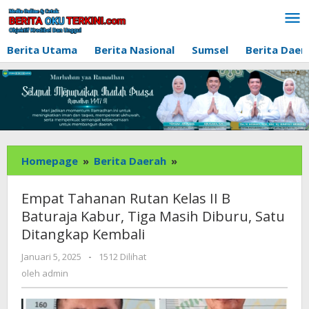
Lewati
ke
konten
Berita Utama
Berita Nasional
Sumsel
Berita Daer
Empat
Homepage
»
Berita Daerah
»
Tahanan
Rutan
Empat Tahanan Rutan Kelas II B
Kelas
Baturaja Kabur, Tiga Masih Diburu, Satu
II
Ditangkap Kembali
B
Baturaja
oleh
Januari 5, 2025
-
1512 Dilihat
Kabur,
admin
oleh
admin
Tiga
Masih