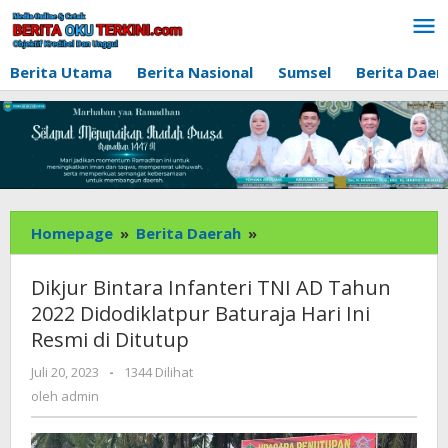
Lewati
ke
konten
Berita Utama
Berita Nasional
Sumsel
Berita Daer
Dikjur
Homepage
»
Berita Daerah
»
Bintara
Infanteri
Dikjur Bintara Infanteri TNI AD Tahun
TNI
2022 Didodiklatpur Baturaja Hari Ini
AD
Resmi di Ditutup
Tahun
2022
oleh
Juli 20, 2023
-
1344 Dilihat
Didodiklatpur
admin
oleh
admin
Baturaja
Hari