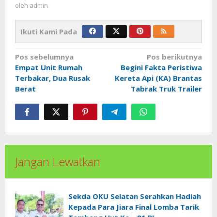
oleh
admin
Ikuti Kami Pada
Navigasi
Pos sebelumnya
Pos berikutnya
pos
Empat Unit Rumah
Begini Fakta Peristiwa
Terbakar, Dua Rusak
Kereta Api (KA) Brantas
Berat
Tabrak Truk Trailer
Jangan Lewatkan
Sekda OKU Selatan Serahkan Hadiah
Kepada Para Jiara Final Lomba Tarik