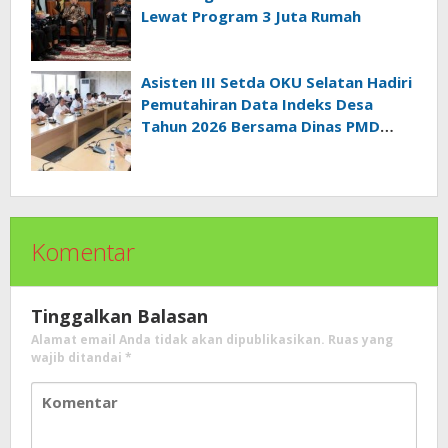
Lewat Program 3 Juta Rumah
Asisten III Setda OKU Selatan Hadiri
Pemutahiran Data Indeks Desa
Tahun 2026 Bersama Dinas PMD
Provinsi Sumatra Selatan
Komentar
Tinggalkan Balasan
Alamat email Anda tidak akan dipublikasikan.
Ruas yang
wajib ditandai
*