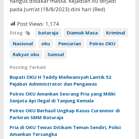
hangus dibakar massa. Kejadian itu terjadi
pada Jum’at (18/8/2023) dini hari (Red)
Post Views:
1,174
Ditag
baturaja
Diamuk Masa
Kriminal
Nasional
oku
Pencurian
Polres OKU
Rakyat oku
Sumsel
Posting Terkait
Bupati OKU H Teddy Meilwansyah Lantik 52
Pejabat Administrator dan Pengawas
Polres OKU Amankan Seorang Pria yang Miliki
Senjata Api Ilegal di Tanjung Kemala
Polres OKU Berhasil Ungkap Kasus Curanmor di
Parkiran SMM Baturaja
Pria di OKU Tewas Ditikam Teman Sendiri, Polisi
Amankan Tersangka