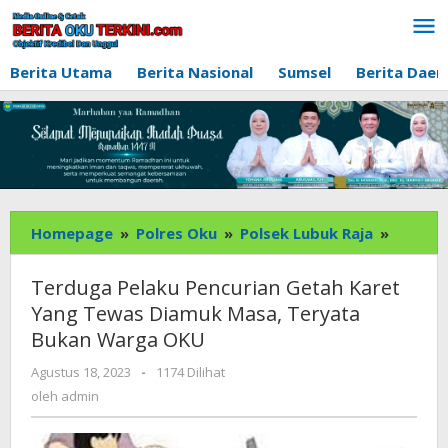
Lewati
ke
konten
Berita Utama
Berita Nasional
Sumsel
Berita Daer
Terdug
Homepage
»
Polres Oku
»
Polsek Lubuk Raja
»
Pelaku
Pencuri
Terduga Pelaku Pencurian Getah Karet
Getah
Yang Tewas Diamuk Masa, Teryata
Karet
Bukan Warga OKU
Yang
Tewas
oleh
Agustus 18, 2023
-
1174 Dilihat
Diamuk
admin
oleh
admin
Masa,
Teryat