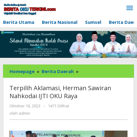
Lewati
ke
konten
Berita Utama
Berita Nasional
Sumsel
Berita Daer
Terpilih
Homepage
»
Berita Daerah
»
Aklamasi,
Herman
Terpilih Aklamasi, Herman Sawiran
Sawiran
Nahkodai IJTI OKU Raya
Nahkodai
IJTI
oleh
Oktober 16, 2023
-
1471 Dilihat
admin
OKU
oleh
admin
Raya