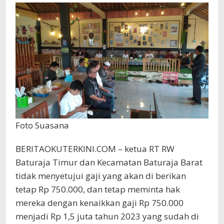
Ini,
Mintak
Insentif
RT
RW
tahun
2023
di
Bayar
Rp
1,5
Juta
Foto Suasana
BERITAOKUTERKINI.COM – ketua RT RW
Baturaja Timur dan Kecamatan Baturaja Barat
tidak menyetujui gaji yang akan di berikan
tetap Rp 750.000, dan tetap meminta hak
mereka dengan kenaikkan gaji Rp 750.000
menjadi Rp 1,5 juta tahun 2023 yang sudah di