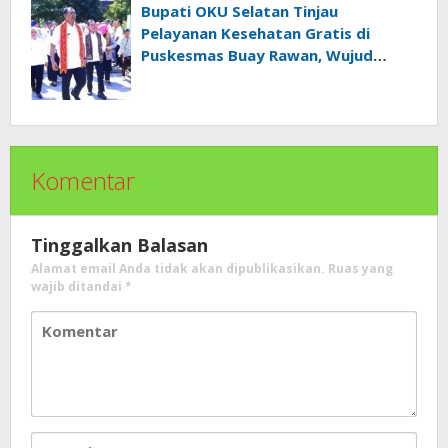
Bupati OKU Selatan Tinjau
Pelayanan Kesehatan Gratis di
Puskesmas Buay Rawan, Wujud
Nyata Kepedulian Pemerintah
Kepada Masyarakat
Komentar
Tinggalkan Balasan
Alamat email Anda tidak akan dipublikasikan.
Ruas yang
wajib ditandai
*