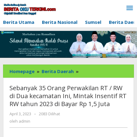
Lewati
ke
konten
Berita Utama
Berita Nasional
Sumsel
Berita Daer
Sebanyak
Homepage
»
Berita Daerah
»
35
Orang
Sebanyak 35 Orang Perwakilan RT / RW
Perwakilan
di Dua kecamatan Ini, Mintak Insentif RT
RT
RW tahun 2023 di Bayar Rp 1,5 Juta
/
RW
oleh
April 3, 2023
-
2083 Dilihat
di
admin
oleh
admin
Dua
kecamatan