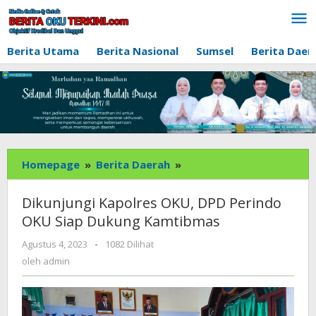
Lewati
ke
konten
Berita Utama
Berita Nasional
Sumsel
Berita Daer
Dikunjungi
Homepage
»
Berita Daerah
»
Kapolres
OKU,
Dikunjungi Kapolres OKU, DPD Perindo
DPD
OKU Siap Dukung Kamtibmas
Perindo
OKU
oleh
Agustus 4, 2023
-
1082 Dilihat
admin
Siap
oleh
admin
Dukung
Kamtibmas