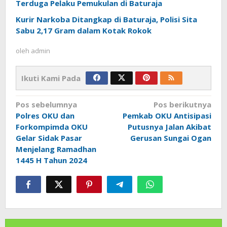
Terduga Pelaku Pemukulan di Baturaja
Kurir Narkoba Ditangkap di Baturaja, Polisi Sita
Sabu 2,17 Gram dalam Kotak Rokok
oleh
admin
Ikuti Kami Pada
Navigasi
Pos sebelumnya
Pos berikutnya
pos
Polres OKU dan
Pemkab OKU Antisipasi
Forkompimda OKU
Putusnya Jalan Akibat
Gelar Sidak Pasar
Gerusan Sungai Ogan
Menjelang Ramadhan
1445 H Tahun 2024