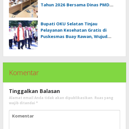
Tahun 2026 Bersama Dinas PMD
Provinsi Sumatra Selatan
Bupati OKU Selatan Tinjau
Pelayanan Kesehatan Gratis di
Puskesmas Buay Rawan, Wujud
Nyata Kepedulian Pemerintah
Kepada Masyarakat
Komentar
Tinggalkan Balasan
Alamat email Anda tidak akan dipublikasikan.
Ruas yang
wajib ditandai
*