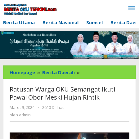
Lewati
ke
konten
Berita Utama
Berita Nasional
Sumsel
Berita Daer
Ratusan
Homepage
»
Berita Daerah
»
Warga
OKU
Ratusan Warga OKU Semangat Ikuti
Semangat
Pawai Obor Meski Hujan Rintik
Ikuti
Pawai
oleh
Maret 9, 2024
-
2610 Dilihat
admin
Obor
oleh
admin
Meski
Hujan
Rintik