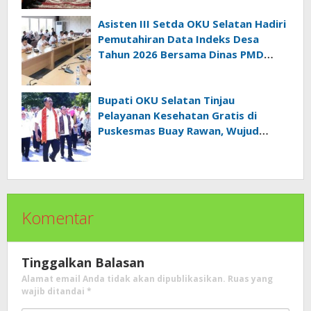
Asisten III Setda OKU Selatan Hadiri
Pemutahiran Data Indeks Desa
Tahun 2026 Bersama Dinas PMD
Provinsi Sumatra Selatan
Bupati OKU Selatan Tinjau
Pelayanan Kesehatan Gratis di
Puskesmas Buay Rawan, Wujud
Nyata Kepedulian Pemerintah
Kepada Masyarakat
Komentar
Tinggalkan Balasan
Alamat email Anda tidak akan dipublikasikan.
Ruas yang
wajib ditandai
*