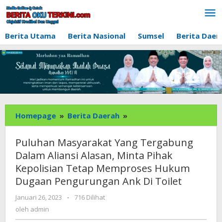
Lewati
ke
konten
Berita Utama
Berita Nasional
Sumsel
Berita Daer
Puluhan
Homepage
»
Berita Daerah
»
Masyarakat
Yang
Puluhan Masyarakat Yang Tergabung
Tergabung
Dalam Aliansi Alasan, Minta Pihak
Dalam
Kepolisian Tetap Memproses Hukum
Aliansi
Dugaan Pengurungan Ank Di Toilet
Alasan,
Minta
oleh
Januari 26, 2023
-
716 Dilihat
Pihak
admin
oleh
admin
Kepolisian