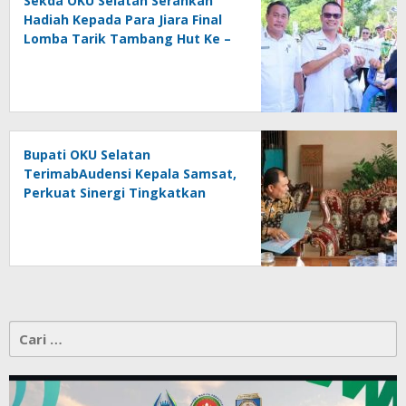
Sekda OKU Selatan Serahkan
Hadiah Kepada Para Jiara Final
Lomba Tarik Tambang Hut Ke –
81 RI
Bupati OKU Selatan
TerimabAudensi Kepala Samsat,
Perkuat Sinergi Tingkatkan
Pendapatan Daerah
Cari
untuk: