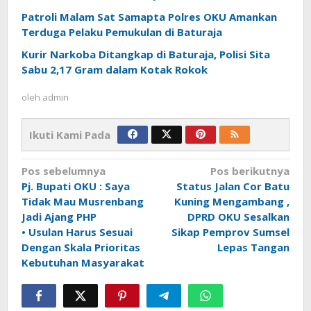
Patroli Malam Sat Samapta Polres OKU Amankan
Terduga Pelaku Pemukulan di Baturaja
Kurir Narkoba Ditangkap di Baturaja, Polisi Sita
Sabu 2,17 Gram dalam Kotak Rokok
oleh
admin
Ikuti Kami Pada
Navigasi
Pos sebelumnya
Pos berikutnya
pos
Pj. Bupati OKU : Saya
Status Jalan Cor Batu
Tidak Mau Musrenbang
Kuning Mengambang ,
Jadi Ajang PHP
DPRD OKU Sesalkan
• Usulan Harus Sesuai
Sikap Pemprov Sumsel
Dengan Skala Prioritas
Lepas Tangan
Kebutuhan Masyarakat