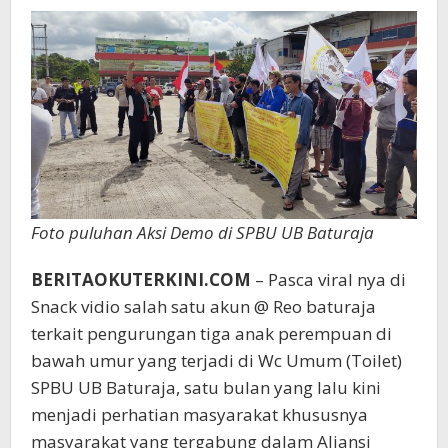
Tetap
Memproses
Hukum
Dugaan
Pengurungan
Ank
Di
Toilet
Foto puluhan Aksi Demo di SPBU UB Baturaja
BERITAOKUTERKINI.COM
– Pasca viral nya di
Snack vidio salah satu akun @ Reo baturaja
terkait pengurungan tiga anak perempuan di
bawah umur yang terjadi di Wc Umum (Toilet)
SPBU UB Baturaja, satu bulan yang lalu kini
menjadi perhatian masyarakat khususnya
masyarakat yang tergabung dalam Aliansi