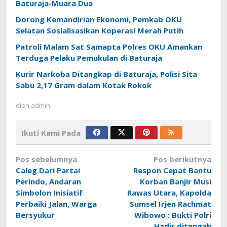
Baturaja-Muara Dua
Dorong Kemandirian Ekonomi, Pemkab OKU
Selatan Sosialisasikan Koperasi Merah Putih
Patroli Malam Sat Samapta Polres OKU Amankan
Terduga Pelaku Pemukulan di Baturaja
Kurir Narkoba Ditangkap di Baturaja, Polisi Sita
Sabu 2,17 Gram dalam Kotak Rokok
oleh
admin
Ikuti Kami Pada
Navigasi
Pos sebelumnya
Pos berikutnya
pos
Caleg Dari Partai
Respon Cepat Bantu
Perindo, Andaran
Korban Banjir Musi
Simbolon Inisiatif
Rawas Utara, Kapolda
Perbaiki Jalan, Warga
Sumsel Irjen Rachmat
Bersyukur
Wibowo : Bukti Polri
Hadir ditengah