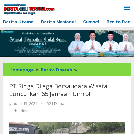
Lewati
ke
konten
Berita Utama
Berita Nasional
Sumsel
Berita Daer
PT
Homepage
»
Berita Daerah
»
Singa
Dilaga
PT Singa Dilaga Bersaudara Wisata,
Bersaudara
Luncurkan 65 Jamaah Umroh
Wisata,
Luncurkan
oleh
Januari 13, 2024
-
1521 Dilihat
admin
65
oleh
admin
Jamaah
Umroh