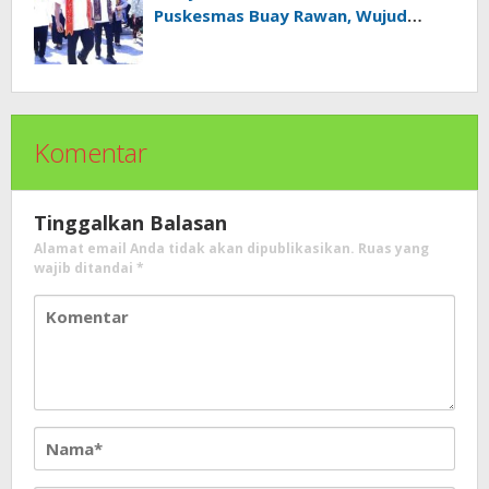
Puskesmas Buay Rawan, Wujud
Nyata Kepedulian Pemerintah
Kepada Masyarakat
Komentar
Tinggalkan Balasan
Alamat email Anda tidak akan dipublikasikan.
Ruas yang
wajib ditandai
*