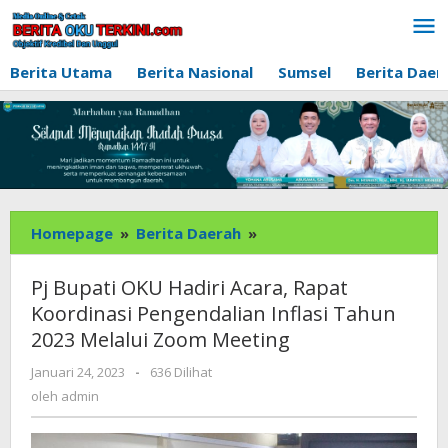
Lewati
ke
konten
Berita Utama
Berita Nasional
Sumsel
Berita Daer
Pj
Homepage
»
Berita Daerah
»
Bupati
OKU
Pj Bupati OKU Hadiri Acara, Rapat
Hadiri
Koordinasi Pengendalian Inflasi Tahun
Acara,
2023 Melalui Zoom Meeting
Rapat
Koordinasi
oleh
Januari 24, 2023
-
636 Dilihat
Pengendalian
admin
oleh
admin
Inflasi
Tahun