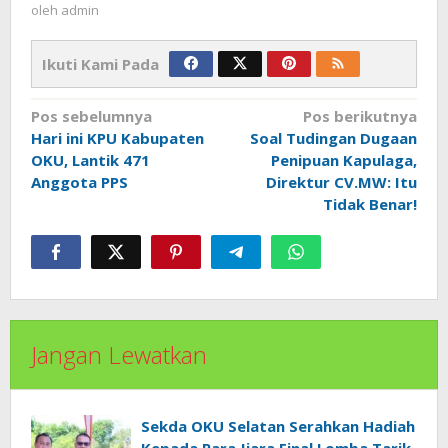
oleh
admin
Ikuti Kami Pada
Navigasi
Pos sebelumnya
Pos berikutnya
pos
Hari ini KPU Kabupaten
Soal Tudingan Dugaan
OKU, Lantik 471
Penipuan Kapulaga,
Anggota PPS
Direktur CV.MW: Itu
Tidak Benar!
Jangan Lewatkan
Sekda OKU Selatan Serahkan Hadiah
Kepada Para Jiara Final Lomba Tarik