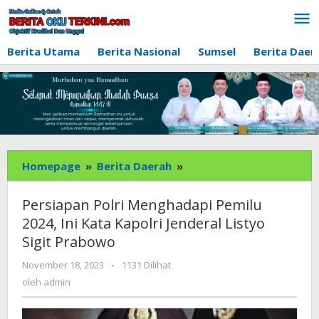
Lewati
ke
konten
Berita Utama
Berita Nasional
Sumsel
Berita Daer
Persiapan
Homepage
»
Berita Daerah
»
Polri
Menghadapi
Persiapan Polri Menghadapi Pemilu
Pemilu
2024, Ini Kata Kapolri Jenderal Listyo
2024,
Sigit Prabowo
Ini
Kata
oleh
November 18, 2023
-
1131 Dilihat
Kapolri
admin
oleh
admin
Jenderal
Listyo