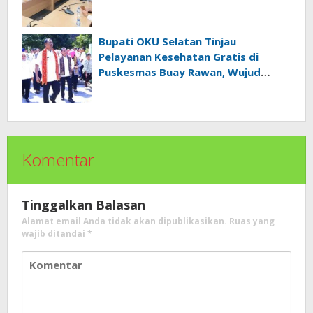
Provinsi Sumatra Selatan
Bupati OKU Selatan Tinjau
Pelayanan Kesehatan Gratis di
Puskesmas Buay Rawan, Wujud
Nyata Kepedulian Pemerintah
Kepada Masyarakat
Komentar
Tinggalkan Balasan
Alamat email Anda tidak akan dipublikasikan.
Ruas yang
wajib ditandai
*