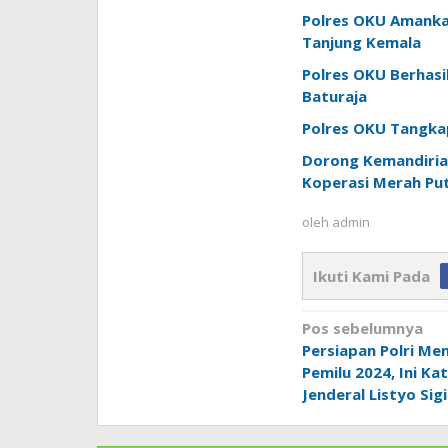
Polres OKU Amankan 
Tanjung Kemala
Polres OKU Berhasi
Baturaja
Polres OKU Tangkap
Dorong Kemandiria
Koperasi Merah Put
oleh
admin
Ikuti Kami Pada
Navigasi
Pos sebelumnya
pos
Persiapan Polri Me
Pemilu 2024, Ini Ka
Jenderal Listyo Si