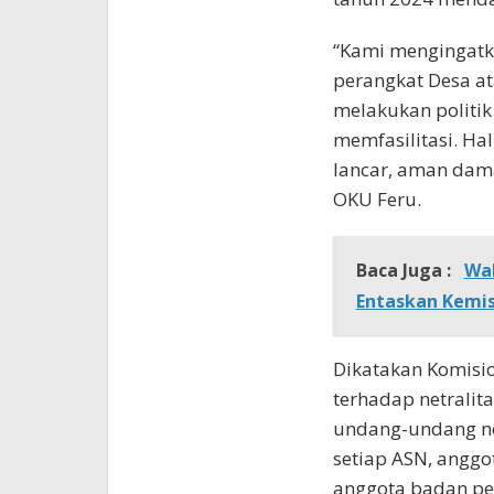
“Kami mengingatka
perangkat Desa a
melakukan politik
memfasilitasi. Hal
lancar, aman dama
OKU Feru.
Baca Juga :
Wab
Entaskan Kemis
Dikatakan Komisi
terhadap netralita
undang-undang no
setiap ASN, anggo
anggota badan pe