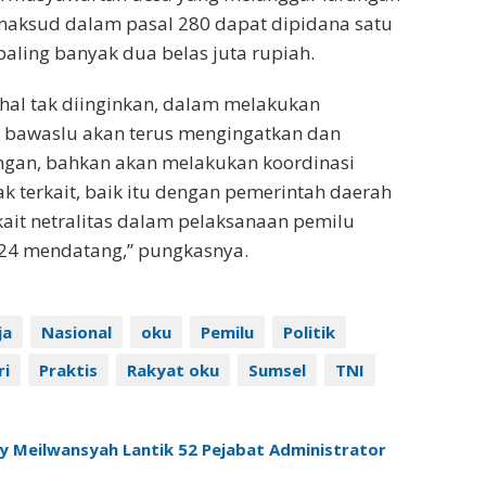
maksud dalam pasal 280 dapat dipidana satu
aling banyak dua belas juta rupiah.
hal tak diinginkan, dalam melakukan
 bawaslu akan terus mengingatkan dan
angan, bahkan akan melakukan koordinasi
k terkait, baik itu dengan pemerintah daerah
rkait netralitas dalam pelaksanaan pemilu
024 mendatang,” pungkasnya.
ja
Nasional
oku
Pemilu
Politik
ri
Praktis
Rakyat oku
Sumsel
TNI
 Meilwansyah Lantik 52 Pejabat Administrator