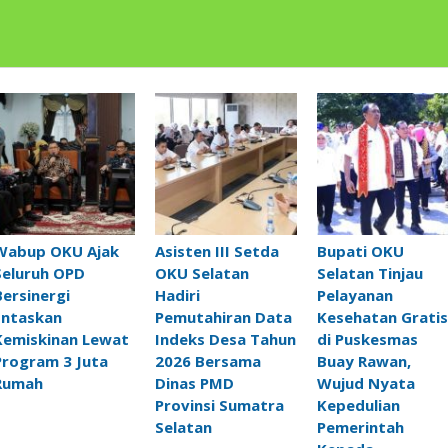
Wabup OKU Ajak
Asisten III Setda
Bupati OKU
Seluruh OPD
OKU Selatan
Selatan Tinjau
Bersinergi
Hadiri
Pelayanan
Entaskan
Pemutahiran Data
Kesehatan Gratis
Kemiskinan Lewat
Indeks Desa Tahun
di Puskesmas
Program 3 Juta
2026 Bersama
Buay Rawan,
Rumah
Dinas PMD
Wujud Nyata
Provinsi Sumatra
Kepedulian
Selatan
Pemerintah