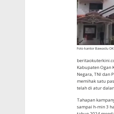
Foto kantor Bawaslu O
beritaokuterkini.
Kabupaten Ogan Ko
Negara, TNI dan Po
memihak satu pasa
telah di atur da
Tahapan kampanye
sampai h-min 3 ha
tahun 2024 menda