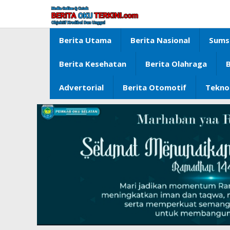
Lewati
ke
konten
Berita Utama
Berita Nasional
Sums
Berita Kesehatan
Berita Olahraga
B
Advertorial
Berita Otomotif
Tekno