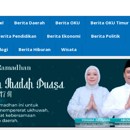
el
Berita Daerah
Berita OKU
Berita OKU Timur
erita Pendidikan
Berita Ekonomi
Berita Politik
logi
Berita Hiburan
Wisata