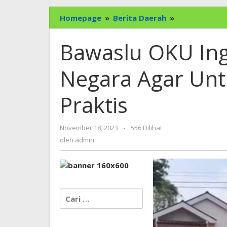
Bawaslu
Homepage
»
Berita Daerah
»
OKU
Ingatkan
Bawaslu OKU Ing
Aparatur
Sipil
Negara Agar Untu
Negara
Agar
Praktis
Untuk
Tidak
Berpolitik
oleh
November 18, 2023
-
556 Dilihat
Praktis
admin
oleh
admin
Cari
untuk: