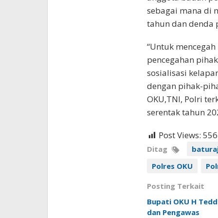
sebagai mana di 
tahun dan denda p
“Untuk mencegah 
pencegahan pihak
sosialisasi kelap
dengan pihak-piha
OKU,TNI, Polri te
serentak tahun 2
Post Views:
556
Ditag
batura
Polres OKU
Pol
Posting Terkait
Bupati OKU H Teddy
dan Pengawas