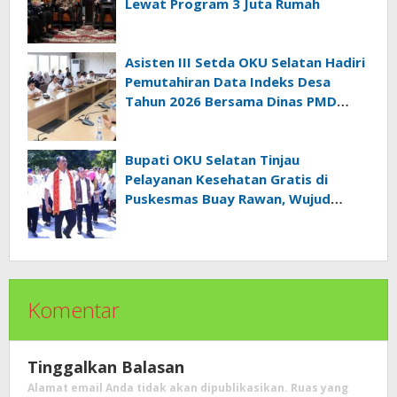
Lewat Program 3 Juta Rumah
Asisten III Setda OKU Selatan Hadiri
Pemutahiran Data Indeks Desa
Tahun 2026 Bersama Dinas PMD
Provinsi Sumatra Selatan
Bupati OKU Selatan Tinjau
Pelayanan Kesehatan Gratis di
Puskesmas Buay Rawan, Wujud
Nyata Kepedulian Pemerintah
Kepada Masyarakat
Komentar
Tinggalkan Balasan
Alamat email Anda tidak akan dipublikasikan.
Ruas yang