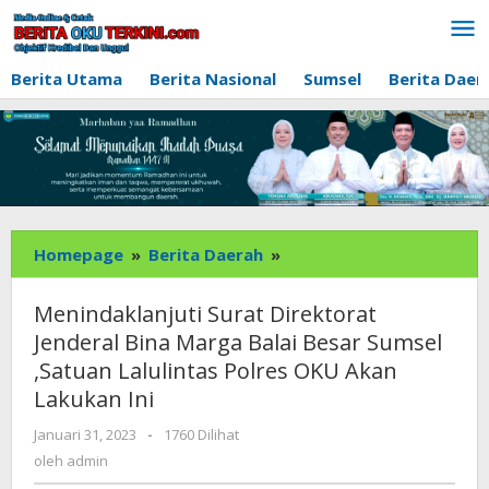
Lewati
ke
konten
Berita Utama
Berita Nasional
Sumsel
Berita Daer
Menindaklanjuti
Homepage
»
Berita Daerah
»
Surat
Direktorat
Menindaklanjuti Surat Direktorat
Jenderal
Jenderal Bina Marga Balai Besar Sumsel
Bina
,Satuan Lalulintas Polres OKU Akan
Marga
Lakukan Ini
Balai
Besar
oleh
Januari 31, 2023
-
1760 Dilihat
Sumsel
admin
oleh
admin
,Satuan