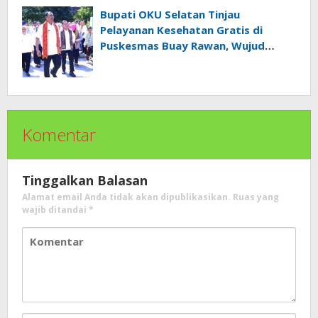
Bupati OKU Selatan Tinjau
Pelayanan Kesehatan Gratis di
Puskesmas Buay Rawan, Wujud
Nyata Kepedulian Pemerintah
Kepada Masyarakat
Komentar
Tinggalkan Balasan
Alamat email Anda tidak akan dipublikasikan.
Ruas yang
wajib ditandai
*