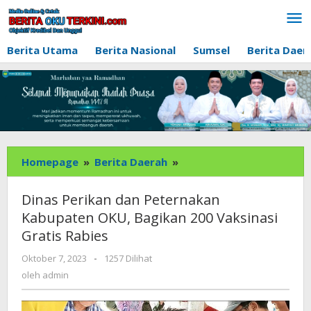
Lewati
ke
konten
Berita Utama
Berita Nasional
Sumsel
Berita Daer
Dinas
Homepage
»
Berita Daerah
»
Perikan
dan
Dinas Perikan dan Peternakan
Peternakan
Kabupaten OKU, Bagikan 200 Vaksinasi
Kabupaten
Gratis Rabies
OKU,
Bagikan
oleh
Oktober 7, 2023
-
1257 Dilihat
200
admin
oleh
admin
Vaksinasi
Gratis