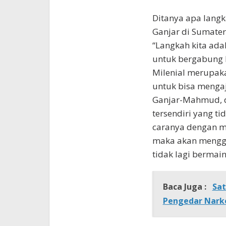
Ditanya apa langk
Ganjar di Sumater
“Langkah kita ad
untuk bergabung k
Milenial merupak
untuk bisa menga
Ganjar-Mahmud, d
tersendiri yang ti
caranya dengan m
maka akan menggel
tidak lagi bermai
Baca Juga :
Sat
Pengedar Narko