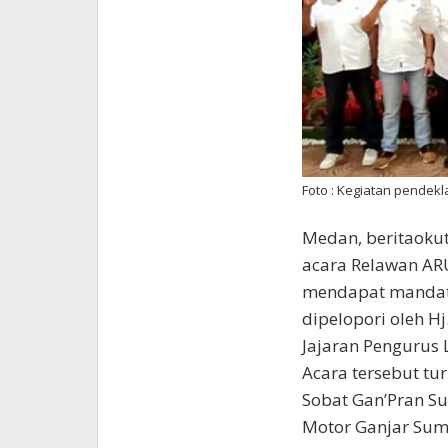
Foto : Kegiatan pendek
Medan, beritaokut
acara Relawan ARU
mendapat mandat u
dipelopori oleh Hj
Jajaran Pengurus 
Acara tersebut tu
Sobat Gan’Pran S
Motor Ganjar Sumu