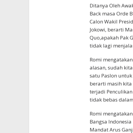
Ditanya Oleh Awak
Back masa Orde Ba
Calon Wakil Pres
Jokowi, berarti 
Quo,apakah Pak G
tidak lagi menjal
Romi mengatakan 
alasan, sudah kit
satu Paslon untuk 
berarti masih kit
terjadi Penculikan
tidak bebas dalam
Romi mengatakan 
Bangsa Indonesia 
Mandat Arus Ganja