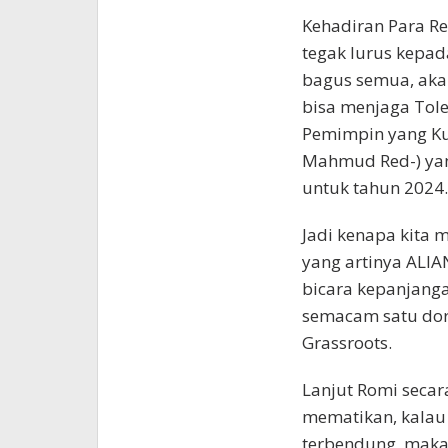
Kehadiran Para R
tegak lurus kepa
bagus semua, akan
bisa menjaga Tole
Pemimpin yang Kua
Mahmud Red-) yan
untuk tahun 2024.
Jadi kenapa kita
yang artinya ALIA
bicara kepanjanga
semacam satu doro
Grassroots.
Lanjut Romi secar
mematikan, kalau A
terbendung, maka A