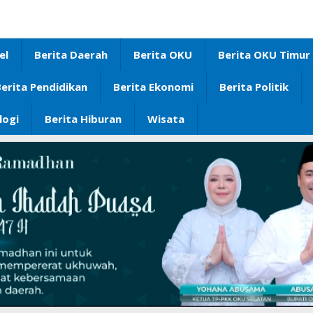
el
Berita Daerah
Berita OKU
Berita OKU Timur
erita Pendidikan
Berita Ekonomi
Berita Politik
logi
Berita Hiburan
Wisata