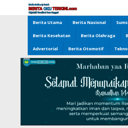
Lewati
ke
konten
Berita Utama
Berita Nasional
Sums
Berita Kesehatan
Berita Olahraga
B
Advertorial
Berita Otomotif
Tekno