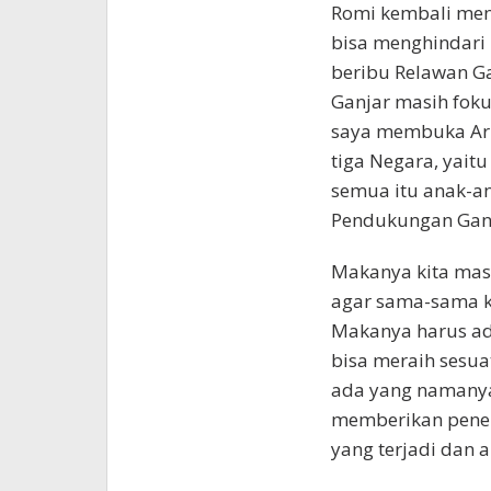
Romi kembali meng
bisa menghindari p
beribu Relawan Gan
Ganjar masih fokus
saya membuka Aru
tiga Negara, yait
semua itu anak-an
Pendukungan Ganj
Makanya kita masy
agar sama-sama ki
Makanya harus ad
bisa meraih sesua
ada yang namanya 
memberikan pener
yang terjadi dan 