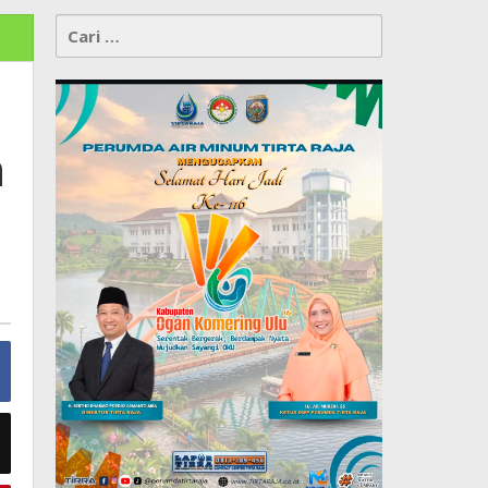
Cari
untuk:
n