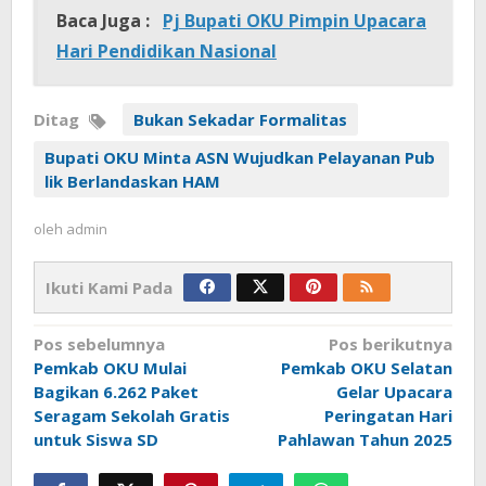
Baca Juga :
Pj Bupati OKU Pimpin Upacara
Hari Pendidikan Nasional
Ditag
Bukan Sekadar Formalitas
Bupati OKU Minta ASN Wujudkan Pelayanan Pub
lik Berlandaskan HAM
oleh
admin
Ikuti Kami Pada
Navigasi
Pos sebelumnya
Pos berikutnya
pos
Pemkab OKU Mulai
Pemkab OKU Selatan
Bagikan 6.262 Paket
Gelar Upacara
Seragam Sekolah Gratis
Peringatan Hari
untuk Siswa SD
Pahlawan Tahun 2025