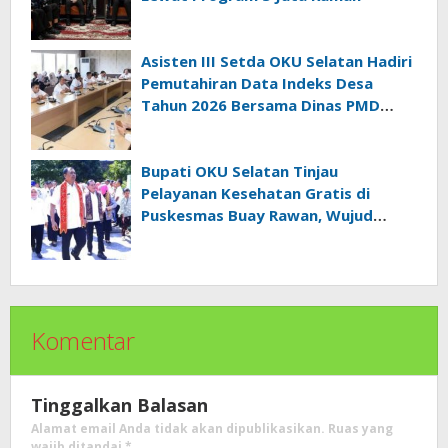
Asisten III Setda OKU Selatan Hadiri
Pemutahiran Data Indeks Desa
Tahun 2026 Bersama Dinas PMD
Provinsi Sumatra Selatan
Bupati OKU Selatan Tinjau
Pelayanan Kesehatan Gratis di
Puskesmas Buay Rawan, Wujud
Nyata Kepedulian Pemerintah
Kepada Masyarakat
Komentar
Tinggalkan Balasan
Alamat email Anda tidak akan dipublikasikan.
Ruas yang
wajib ditandai
*