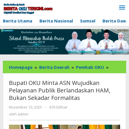
Lewati
ke
konten
Berita Utama
Berita Nasional
Sumsel
Berita Daer
Bupati
Homepage
»
Berita Daerah
»
Pemkab OKU
»
OKU
Minta
Bupati OKU Minta ASN Wujudkan
ASN
Pelayanan Publik Berlandaskan HAM,
Wujudka
Bukan Sekadar Formalitas
Pelayana
Publik
oleh
November 10, 2025
-
470 Dilihat
Berlanda
admin
oleh
admin
HAM,
Bukan