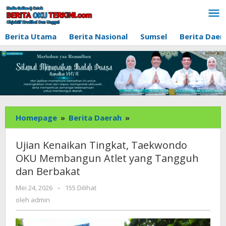
Lewati
ke
konten
Berita Utama
Berita Nasional
Sumsel
Berita Daer
Ujian
Homepage
»
Berita Daerah
»
Kenaikan
Tingkat,
Ujian Kenaikan Tingkat, Taekwondo
Taekwondo
OKU Membangun Atlet yang Tangguh
OKU
dan Berbakat
Membangun
Atlet
oleh
Mei 24, 2026
-
155 Dilihat
yang
admin
oleh
admin
Tangguh
dan