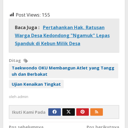
Post Views:
155
Baca Juga :
Pertahankan Hak, Ratusan
Warga Desa Kedondong "Ngamuk" Lepas
Spanduk di Kebun Milik Desa
Ditag
Taekwondo OKU Membangun Atlet yang Tangg
uh dan Berbakat
Ujian Kenaikan Tingkat
oleh
admin
Ikuti Kami Pada
Navigasi
Pos sebelumnya
Pos berikutnya