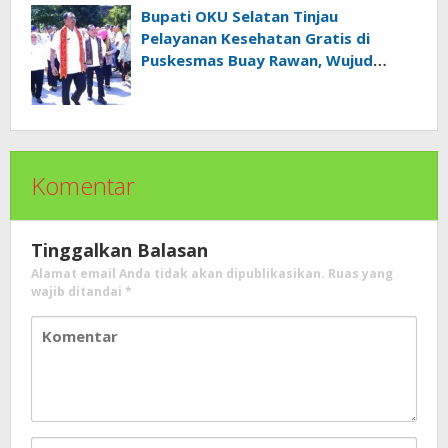
Bupati OKU Selatan Tinjau
Pelayanan Kesehatan Gratis di
Puskesmas Buay Rawan, Wujud
Nyata Kepedulian Pemerintah
Kepada Masyarakat
Komentar
Tinggalkan Balasan
Alamat email Anda tidak akan dipublikasikan.
Ruas yang
wajib ditandai
*