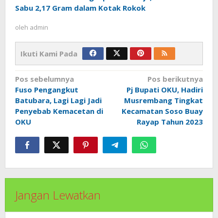
Sabu 2,17 Gram dalam Kotak Rokok
oleh
admin
Ikuti Kami Pada
Navigasi
Pos sebelumnya
Pos berikutnya
pos
Fuso Pengangkut
Pj Bupati OKU, Hadiri
Batubara, Lagi Lagi Jadi
Musrembang Tingkat
Penyebab Kemacetan di
Kecamatan Soso Buay
OKU
Rayap Tahun 2023
Jangan Lewatkan