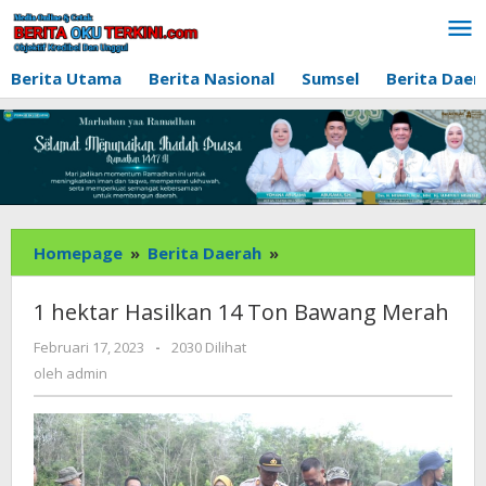
Lewati
ke
konten
Berita Utama
Berita Nasional
Sumsel
Berita Daer
1
Homepage
»
Berita Daerah
»
hektar
Hasilkan
1 hektar Hasilkan 14 Ton Bawang Merah
14
oleh
Ton
Februari 17, 2023
-
2030 Dilihat
admin
Bawang
oleh
admin
Merah