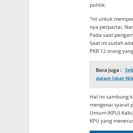
politik.
“Ini untuk memper
nya perpartai, Na
Pada saat pengamb
Saat ini sudah ad
PKB 12 orang yang
Baca Juga :
Seb
dalam Isbat Ni
Hal ini sambung ka
mengenai syarat 
Umum (KPU) Kabu
KPU yang meneruska