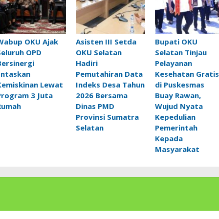
Wabup OKU Ajak
Asisten III Setda
Bupati OKU
Seluruh OPD
OKU Selatan
Selatan Tinjau
Bersinergi
Hadiri
Pelayanan
Entaskan
Pemutahiran Data
Kesehatan Gratis
Kemiskinan Lewat
Indeks Desa Tahun
di Puskesmas
Program 3 Juta
2026 Bersama
Buay Rawan,
Rumah
Dinas PMD
Wujud Nyata
Provinsi Sumatra
Kepedulian
Selatan
Pemerintah
Kepada
Masyarakat