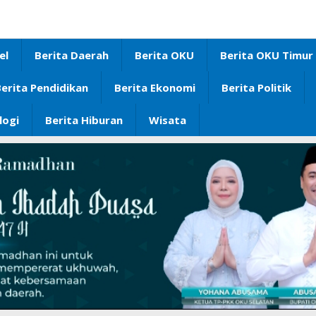
el
Berita Daerah
Berita OKU
Berita OKU Timur
erita Pendidikan
Berita Ekonomi
Berita Politik
logi
Berita Hiburan
Wisata