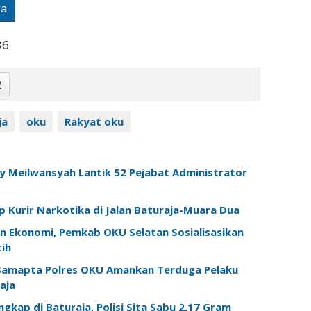
ya
36
2
ja
oku
Rakyat oku
 Meilwansyah Lantik 52 Pejabat Administrator
 Kurir Narkotika di Jalan Baturaja-Muara Dua
n Ekonomi, Pemkab OKU Selatan Sosialisasikan
ih
 Samapta Polres OKU Amankan Terduga Pelaku
aja
gkap di Baturaja, Polisi Sita Sabu 2,17 Gram