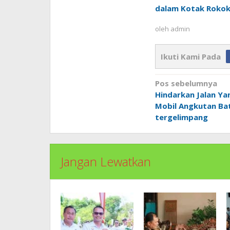
dalam Kotak Roko
oleh
admin
Ikuti Kami Pada
Navigasi
Pos sebelumnya
pos
Hindarkan Jalan Ya
Mobil Angkutan Ba
tergelimpang
Jangan Lewatkan