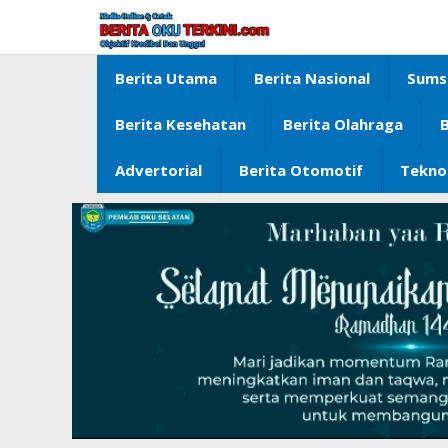
Lewati
ke
konten
Berita Utama
Berita Nasional
Sums
Berita Kesehatan
Berita Olahraga
B
Advertorial
Berita Otomotif
Tekno