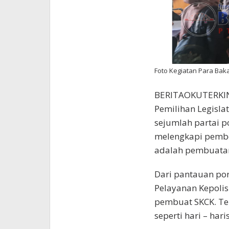
Foto Kegiatan Para Bak
BERITAOKUTERKINI
Pemilihan Legislati
sejumlah partai p
melengkapi pembe
adalah pembuatan 
Dari pantauan por
Pelayanan Kepolis
pembuat SKCK. Ter
seperti hari – har