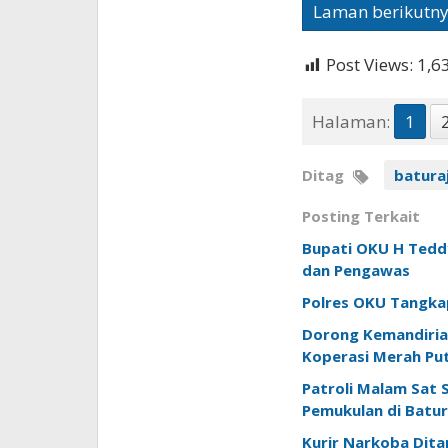
Laman berikutn
Post Views:
1,6
Halaman:
1
Ditag
batura
Posting Terkait
Bupati OKU H Teddy
dan Pengawas
Polres OKU Tangkap
Dorong Kemandiria
Koperasi Merah Put
Patroli Malam Sat
Pemukulan di Batur
Kurir Narkoba Ditan