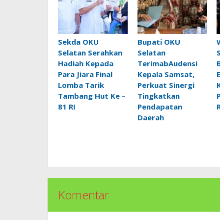
Sekda OKU
Bupati OKU
Selatan Serahkan
Selatan
Hadiah Kepada
TerimabAudensi
Para Jiara Final
Kepala Samsat,
Lomba Tarik
Perkuat Sinergi
Tambang Hut Ke –
Tingkatkan
81 RI
Pendapatan
Daerah
Komentar