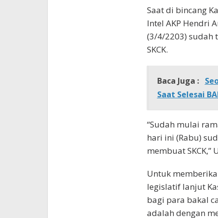
Saat di bincang K
Intel AKP Hendri 
(3/4/2203) sudah t
SKCK.
Baca Juga :
Seo
Saat Selesai B
“Sudah mulai rama
hari ini (Rabu) su
membuat SKCK,” Uj
Untuk memberikan
legislatif lanjut
bagi para bakal 
adalah dengan men