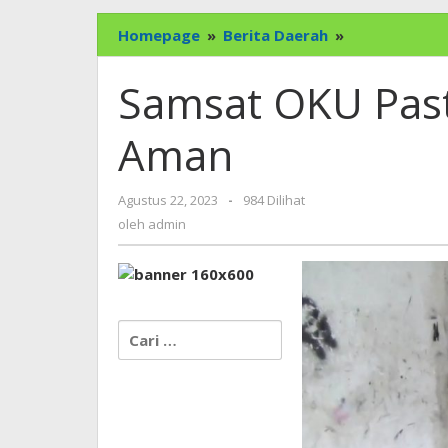
Samsat
Homepage
»
Berita Daerah
»
OKU
Pastikan
Samsat OKU Past
Stok
Plat
Aman
TNKB
Aman
oleh
Agustus 22, 2023
-
984 Dilihat
admin
oleh
admin
Cari
untuk: