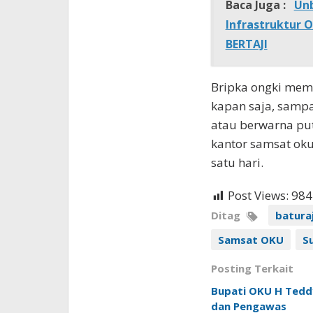
Baca Juga :
Unb
Infrastruktur 
BERTAJI
Bripka ongki mem
kapan saja, sampa
atau berwarna put
kantor samsat oku
satu hari.
Post Views:
984
Ditag
batura
Samsat OKU
S
Posting Terkait
Bupati OKU H Teddy
dan Pengawas