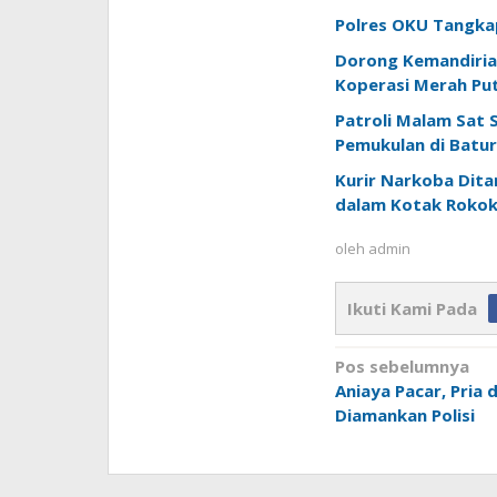
Polres OKU Tangkap
Dorong Kemandiria
Koperasi Merah Put
Patroli Malam Sat
Pemukulan di Batur
Kurir Narkoba Ditan
dalam Kotak Roko
oleh
admin
Ikuti Kami Pada
Navigasi
Pos sebelumnya
pos
Aniaya Pacar, Pria d
Diamankan Polisi