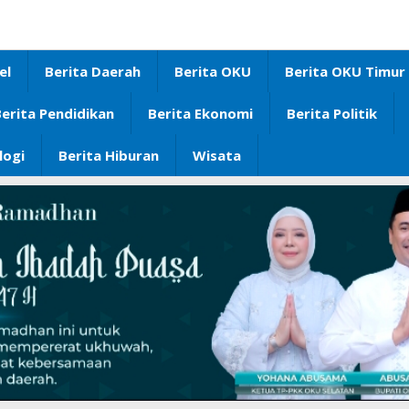
el
Berita Daerah
Berita OKU
Berita OKU Timur
erita Pendidikan
Berita Ekonomi
Berita Politik
logi
Berita Hiburan
Wisata