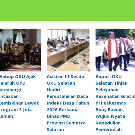
Wabup OKU Ajak
Asisten III Setda
Bupati OKU
Seluruh OPD
OKU Selatan
Selatan Tinjau
Bersinergi
Hadiri
Pelayanan
Entaskan
Pemutahiran Data
Kesehatan Gratis
Kemiskinan Lewat
Indeks Desa Tahun
di Puskesmas
Program 3 Juta
2026 Bersama
Buay Rawan,
Rumah
Dinas PMD
Wujud Nyata
Provinsi Sumatra
Kepedulian
Selatan
Pemerintah