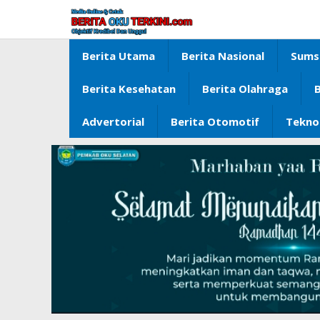
Lewati
ke
konten
Berita Utama
Berita Nasional
Sums
Berita Kesehatan
Berita Olahraga
B
Advertorial
Berita Otomotif
Tekno