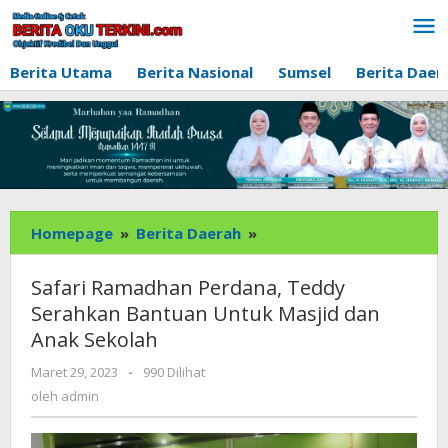
Lewati
ke
konten
Berita Utama
Berita Nasional
Sumsel
Berita Daer
Safari
Homepage
»
Berita Daerah
»
Ramadhan
Perdana,
Safari Ramadhan Perdana, Teddy
Teddy
Serahkan Bantuan Untuk Masjid dan
Serahkan
Anak Sekolah
Bantuan
Untuk
oleh
Maret 29, 2023
-
990 Dilihat
Masjid
admin
oleh
admin
dan
Anak