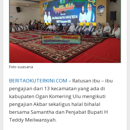
Akbar
di
Pendopo
Rumah
Dinas
Bupati
Foto suasana
BERITAOKUTERKINI.COM
– Ratusan ibu – ibu
pengajian dari 13 kecamatan yang ada di
kabupaten Ogan Komering Ulu mengikuti
pengajian Akbar sekaligus halal bihalal
bersama Samantha dan Penjabat Bupati H
Teddy Meilwansyah.