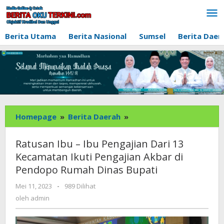
Lewati
ke
konten
Berita Utama
Berita Nasional
Sumsel
Berita Daer
Ratusan
Homepage
»
Berita Daerah
»
Ibu
-
Ratusan Ibu – Ibu Pengajian Dari 13
Ibu
Kecamatan Ikuti Pengajian Akbar di
Pengajian
Pendopo Rumah Dinas Bupati
Dari
13
oleh
Mei 11, 2023
-
989 Dilihat
Kecamatan
admin
oleh
admin
Ikuti
Pengajian