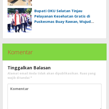
Bupati OKU Selatan Tinjau
Pelayanan Kesehatan Gratis di
Puskesmas Buay Rawan, Wujud
Nyata Kepedulian Pemerintah
Kepada Masyarakat
Komentar
Tinggalkan Balasan
Alamat email Anda tidak akan dipublikasikan.
Ruas yang
wajib ditandai
*