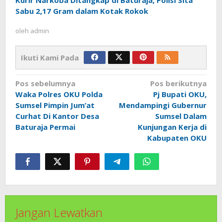
Sabu 2,17 Gram dalam Kotak Rokok
oleh
admin
Ikuti Kami Pada
Navigasi
Pos sebelumnya
Pos berikutnya
pos
Waka Polres OKU Polda
Pj Bupati OKU,
Sumsel Pimpin Jum’at
Mendampingi Gubernur
Curhat Di Kantor Desa
Sumsel Dalam
Baturaja Permai
Kunjungan Kerja di
Kabupaten OKU
Jangan Lewatkan