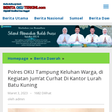
Lewati
ke
konten
Berita Utama
Berita Nasional
Sumsel
Berita Daer
Polres
Homepage
»
Berita Daerah
»
OKU
Tampung
Polres OKU Tampung Keluhan Warga, di
Keluhan
Kegiatan Jum’at Curhat Di Kantor Lurah
Warga,
Batu Kuning
di
Kegiatan
oleh
Maret 3, 2023
-
1682 Dilihat
Jum’at
admin
oleh
admin
Curhat
Di