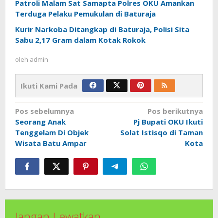
Patroli Malam Sat Samapta Polres OKU Amankan
Terduga Pelaku Pemukulan di Baturaja
Kurir Narkoba Ditangkap di Baturaja, Polisi Sita
Sabu 2,17 Gram dalam Kotak Rokok
oleh
admin
Ikuti Kami Pada
Navigasi
Pos sebelumnya
Pos berikutnya
pos
Seorang Anak
Pj Bupati OKU Ikuti
Tenggelam Di Objek
Solat Istisqo di Taman
Wisata Batu Ampar
Kota
Jangan Lewatkan