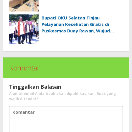
Provinsi Sumatra Selatan
Bupati OKU Selatan Tinjau
Pelayanan Kesehatan Gratis di
Puskesmas Buay Rawan, Wujud
Nyata Kepedulian Pemerintah
Kepada Masyarakat
Komentar
Tinggalkan Balasan
Alamat email Anda tidak akan dipublikasikan.
Ruas yang
wajib ditandai
*