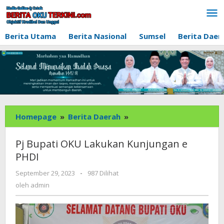
Lewati
ke
konten
Berita Utama
Berita Nasional
Sumsel
Berita Daer
Pj
Homepage
»
Berita Daerah
»
Bupati
OKU
Pj Bupati OKU Lakukan Kunjungan e
Lakukan
PHDI
Kunjungan
e
oleh
September 29, 2023
-
987 Dilihat
admin
PHDI
oleh
admin