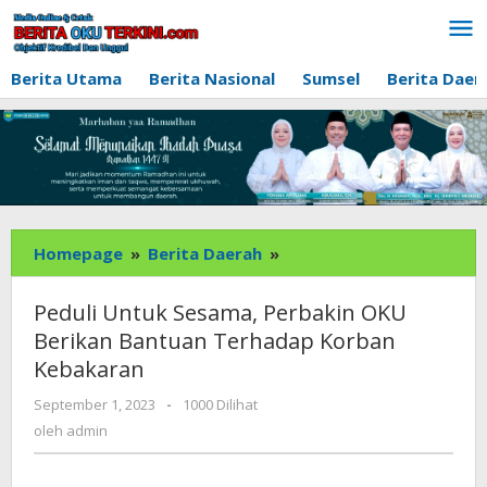
Lewati
ke
konten
Berita Utama
Berita Nasional
Sumsel
Berita Daer
Peduli
Homepage
»
Berita Daerah
»
Untuk
Sesama,
Peduli Untuk Sesama, Perbakin OKU
Perbakin
Berikan Bantuan Terhadap Korban
OKU
Kebakaran
Berikan
Bantuan
oleh
September 1, 2023
-
1000 Dilihat
Terhadap
admin
oleh
admin
Korban
Kebakaran