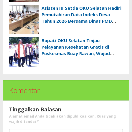
Asisten III Setda OKU Selatan Hadiri
Pemutahiran Data Indeks Desa
Tahun 2026 Bersama Dinas PMD
Provinsi Sumatra Selatan
Bupati OKU Selatan Tinjau
Pelayanan Kesehatan Gratis di
Puskesmas Buay Rawan, Wujud
Nyata Kepedulian Pemerintah
Kepada Masyarakat
Komentar
Tinggalkan Balasan
Alamat email Anda tidak akan dipublikasikan.
Ruas yang
wajib ditandai
*