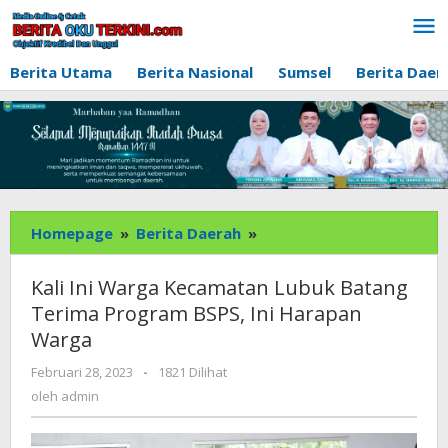
Lewati
ke
konten
Berita Utama
Berita Nasional
Sumsel
Berita Daer
Kali
Homepage
»
Berita Daerah
»
Ini
Warga
Kali Ini Warga Kecamatan Lubuk Batang
Kecamatan
Terima Program BSPS, Ini Harapan
Lubuk
Warga
Batang
Terima
oleh
Februari 28, 2023
-
1821 Dilihat
Program
admin
oleh
admin
BSPS,
Ini