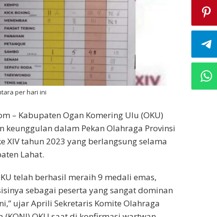
ara per hari ini
.com – Kabupaten Ogan Komering Ulu (OKU)
n keunggulan dalam Pekan Olahraga Provinsi
ke XIV tahun 2023 yang berlangsung selama
paten Lahat.
OKU telah berhasil meraih 9 medali emas,
sinya sebagai peserta yang sangat dominan
i,” ujar Aprili Sekretaris Komite Olahraga
a (KONI) OKU saat di konfirmasi wartwan