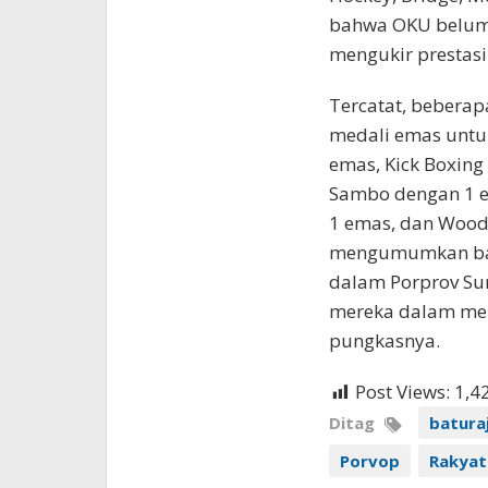
bahwa OKU belum 
mengukir prestasi 
Tercatat, beberap
medali emas untuk
emas, Kick Boxin
Sambo dengan 1 e
1 emas, dan Wood
mengumumkan bah
dalam Porprov Su
mereka dalam me
pungkasnya.
Post Views:
1,4
Ditag
batura
Porvop
Rakyat