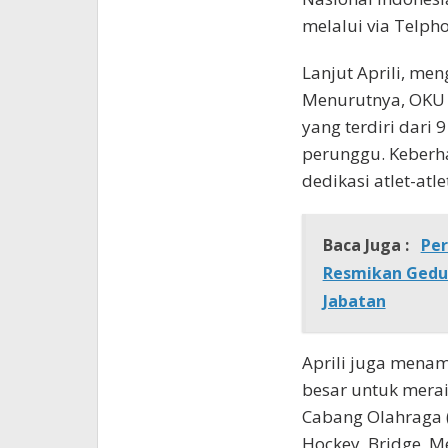
melalui via Telpho
Lanjut Aprili, me
Menurutnya, OKU s
yang terdiri dari 
perunggu. Keberha
dedikasi atlet-atl
Baca Juga :
Per
Resmikan Gedu
Jabatan
Aprili juga mena
besar untuk merai
Cabang Olahraga (
Hockey, Bridge, M