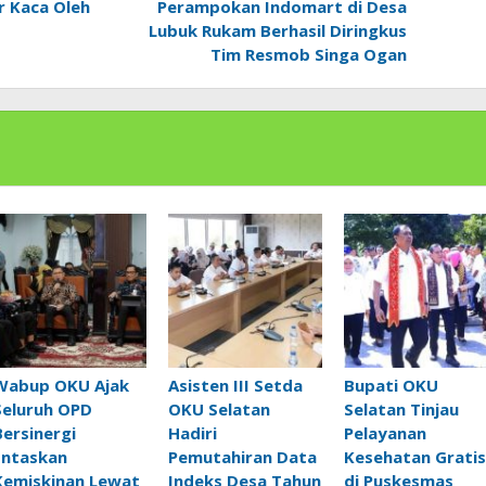
r Kaca Oleh
Perampokan Indomart di Desa
Lubuk Rukam Berhasil Diringkus
Tim Resmob Singa Ogan
Wabup OKU Ajak
Asisten III Setda
Bupati OKU
Seluruh OPD
OKU Selatan
Selatan Tinjau
Bersinergi
Hadiri
Pelayanan
Entaskan
Pemutahiran Data
Kesehatan Gratis
Kemiskinan Lewat
Indeks Desa Tahun
di Puskesmas