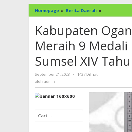
Kabupaten
Homepage
»
Berita Daerah
»
Ogan
Komering
Kabupaten Ogan
Ulu
(OKU)
Meraih 9 Medali
Meraih
9
Sumsel XIV Tahu
Medali
Emas
dalam
oleh
September 21, 2023
-
1427 Dilihat
Porprov
admin
Sumsel
oleh
admin
XIV
Tahun
2023
Cari
untuk: