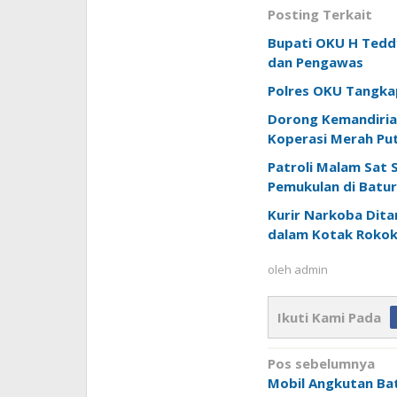
Posting Terkait
Bupati OKU H Teddy
dan Pengawas
Polres OKU Tangkap
Dorong Kemandiria
Koperasi Merah Put
Patroli Malam Sat
Pemukulan di Batur
Kurir Narkoba Ditan
dalam Kotak Roko
oleh
admin
Ikuti Kami Pada
Navigasi
Pos sebelumnya
pos
Mobil Angkutan Bat