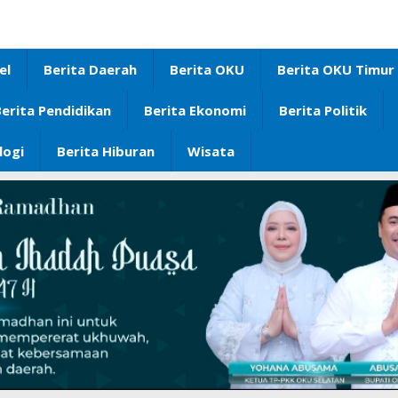
el
Berita Daerah
Berita OKU
Berita OKU Timur
erita Pendidikan
Berita Ekonomi
Berita Politik
logi
Berita Hiburan
Wisata