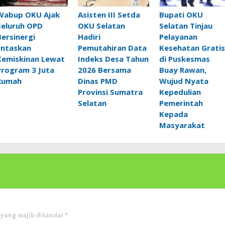
Wabup OKU Ajak
Asisten III Setda
Bupati OKU
Seluruh OPD
OKU Selatan
Selatan Tinjau
Bersinergi
Hadiri
Pelayanan
Entaskan
Pemutahiran Data
Kesehatan Gratis
Kemiskinan Lewat
Indeks Desa Tahun
di Puskesmas
Program 3 Juta
2026 Bersama
Buay Rawan,
Rumah
Dinas PMD
Wujud Nyata
Provinsi Sumatra
Kepedulian
Selatan
Pemerintah
Kepada
Masyarakat
 yang wajib ditandai
*