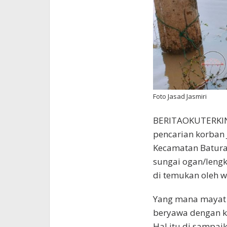
Foto Jasad Jasmiri
BERITAOKUTERKINI
pencarian korban 
Kecamatan Baturaj
sungai ogan/lengk
di temukan oleh 
Yang mana mayat 
beryawa dengan k
Hal itu di sampai