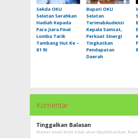
Sekda OKU
Bupati OKU
Selatan Serahkan
Selatan
Hadiah Kepada
TerimabAudensi
Para Jiara Final
Kepala Samsat,
Lomba Tarik
Perkuat Sinergi
Tambang Hut Ke –
Tingkatkan
81 RI
Pendapatan
Daerah
Komentar
Tinggalkan Balasan
Alamat email Anda tidak akan dipublikasikan.
Ruas