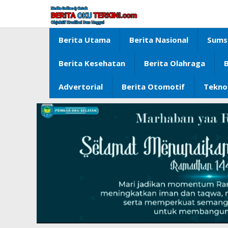
Lewati
ke
konten
Berita Utama
Berita Nasional
Sums
Berita Kesehatan
Berita Olahraga
B
Advertorial
Berita Otomotif
Tekno