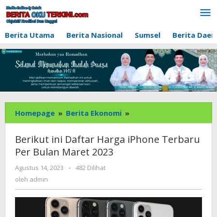
Lewati
ke
konten
Berita Utama
Berita Nasional
Sumsel
Berita Daer
Berikut
Homepage
»
Berita Ekonomi
»
ini
Daftar
Berikut ini Daftar Harga iPhone Terbaru
Harga
Per Bulan Maret 2023
iPhone
Terbaru
oleh
Agustus 14, 2023
-
482 Dilihat
admin
Per
oleh
admin
Bulan
Maret
2023