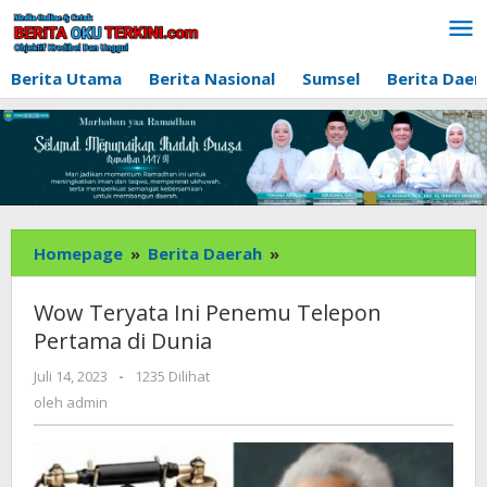
Lewati
ke
konten
Berita Utama
Berita Nasional
Sumsel
Berita Daer
Wow
Homepage
»
Berita Daerah
»
Teryata
Ini
Wow Teryata Ini Penemu Telepon
Penemu
Pertama di Dunia
Telepon
Pertama
oleh
Juli 14, 2023
-
1235 Dilihat
admin
di
oleh
admin
Dunia